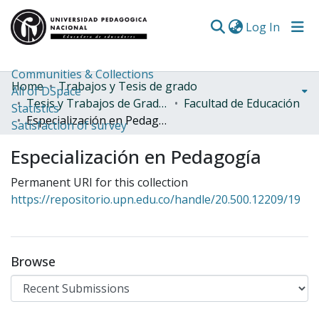
(curren
Log In
Communities & Collections
Home
Trabajos y Tesis de grado
All of DSpace
Tesis y Trabajos de Grado (Posgrado)
Facultad de Educación
Statistics
Especialización en Pedagogía
Satisfaction of survey
Especialización en Pedagogía
Permanent URI for this collection
https://repositorio.upn.edu.co/handle/20.500.12209/19
Browse