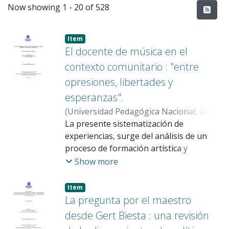
Recent Submissions
Now showing
1 - 20 of 528
Item
El docente de música en el
contexto comunitario : "entre
opresiones, libertades y
esperanzas".
(
Universidad Pedagógica Nacional
,
2026
)
Malaver Beltrán, Rolando
La presente sistematización de
;
Galindo Olaya,
Juan Diego
experiencias, surge del análisis de un
proceso de formación artística y
comunitaria, en el cual estuvieron
Show more
involucrados niños y jóvenes de la
localidad de Ciudad Bolivar del distrito
Item
capital, encargados de crear
La pregunta por el maestro
colectivamente una canción con
desde Gert Biesta : una revisión
perspectiva de territorio. A partir de esta