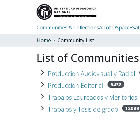
Communities & Collections
All of DSpace
Sat
Home
Community List
List of Communities
Expand Producción Audiovisual y Radial
Producción Audiovisual y Radial
Expand Producción Editorial
6438
Producción Editorial
Expand Trabajos Laureados y Meritorios
Trabajos Laureados y Meritorios
Expand Trabajos y Tesis de grado
12089
Trabajos y Tesis de grado