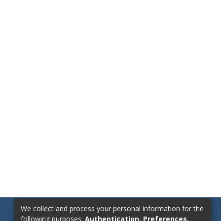
We collect and process your personal information for the
following purposes:
Authentication, Preferences,