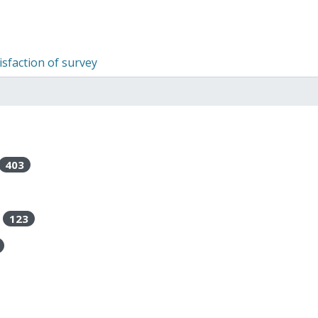
isfaction of survey
403
123