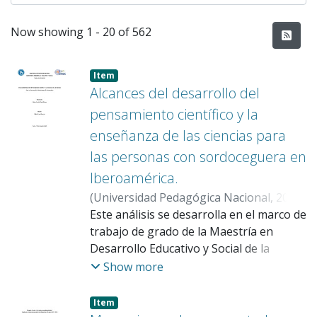
Recent Submissions
Now showing
1 - 20 of 562
Item
Alcances del desarrollo del
pensamiento científico y la
enseñanza de las ciencias para
las personas con sordoceguera en
Iberoamérica.
(
Universidad Pedagógica Nacional
,
2025
)
Prada Gómez, Nestor Camilo
Este análisis se desarrolla en el marco de
;
Lara
Guzmán, Gabriel Antonio
trabajo de grado de la Maestría en
Desarrollo Educativo y Social de la
Universidad Pedagógica Nacional y la
Show more
Fundación CINDE, tiene como enfoque
un análisis documenta de las formas en
Item
que la enseñanza de las ciencias