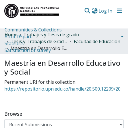
(curren
Log In
Communities & Collections
Home
Trabajos y Tesis de grado
All of DSpace
Tesis y Trabajos de Grado (Posgrado)
Facultad de Educación
Statistics
Maestría en Desarrollo Educativo y Social
Satisfaction of survey
Maestría en Desarrollo Educativo
y Social
Permanent URI for this collection
https://repositorio.upn.edu.co/handle/20.500.12209/20
Browse