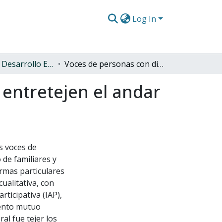
Log In
Maestría en Desarrollo Educativo y Social
Voces de personas con discapacidad visual que entretejen el andar en el territorio de Ibagué (IAP).
 entretejen el andar
s voces de
 de familiares y
rmas particulares
cualitativa, con
rticipativa (IAP),
miento mutuo
al fue tejer los