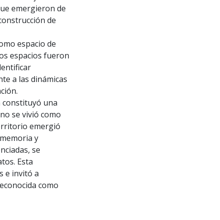
 que emergieron de
 construcción de
 como espacio de
tos espacios fueron
entificar
nte a las dinámicas
ción.
n constituyó una
 no se vivió como
erritorio emergió
, memoria y
enciadas, se
tos. Esta
 e invitó a
 reconocida como