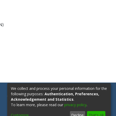
N)
We collect and process your personal information for the
following purposes:
Authentication, Preferences,
Contáctanos:
repositorio@upn.edu.co
Acknowledgement and Statistics
.
To learn more, please read our
privacy policy
.
Customize
Decline
That's ok