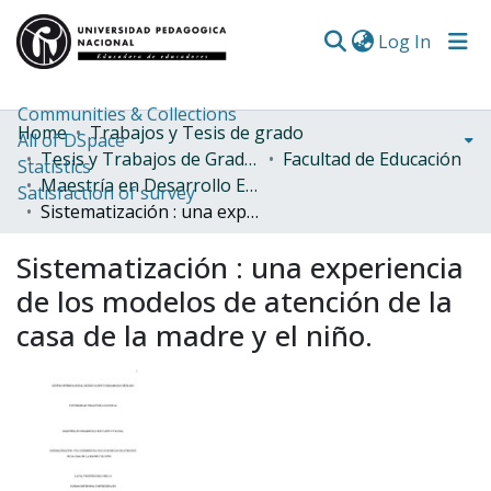
(curren
Log In
Communities & Collections
Home
Trabajos y Tesis de grado
All of DSpace
Tesis y Trabajos de Grado (Posgrado)
Facultad de Educación
Statistics
Maestría en Desarrollo Educativo y Social
Satisfaction of survey
Sistematización : una experiencia de los modelos de atención de la casa de la madre y el niño.
Sistematización : una experiencia
de los modelos de atención de la
casa de la madre y el niño.