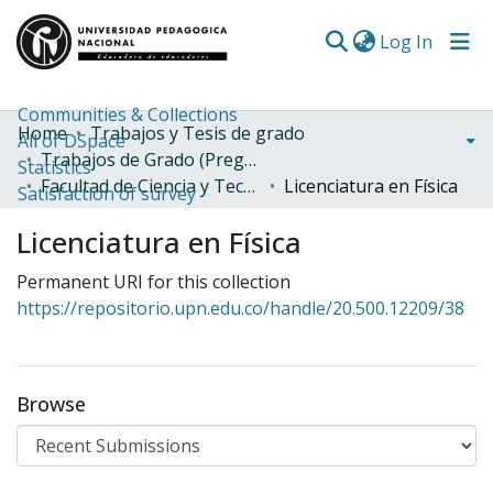
(curren
Log In
Communities & Collections
Home
Trabajos y Tesis de grado
All of DSpace
Trabajos de Grado (Pregrado)
Statistics
Facultad de Ciencia y Tecnología
Licenciatura en Física
Satisfaction of survey
Licenciatura en Física
Permanent URI for this collection
https://repositorio.upn.edu.co/handle/20.500.12209/38
Browse