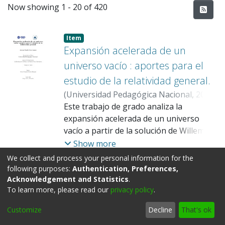
Recent Submissions
Now showing
1 - 20 of 420
Item
Expansión acelerada de un
universo vacío : aportes para el
estudio de la relatividad general.
(
Universidad Pedagógica Nacional
,
2026
)
Arias Amaya, Jaream Camilo
Este trabajo de grado analiza la
;
Méndez
Hincapié, Néstor Fernando
expansión acelerada de un universo
vacío a partir de la solución de Willem de
Sitter en el marco de la relatividad
Show more
general, reconociendo su importancia
We collect and process your personal information for the
para comprender modelos cosmológicos
following purposes:
Authentication, Preferences,
Item
asociados a la constante cosmológica
Acknowledgement and Statistics
.
Análisis histórico en torno a la
To learn more, please read our
privacy policy
.
positiva. Para ello, se desarrolla una
controversia Eddington-
revisión conceptual y matemática que
Chandrashekar.
Customize
Decline
That's ok
aborda elementos como la métrica del