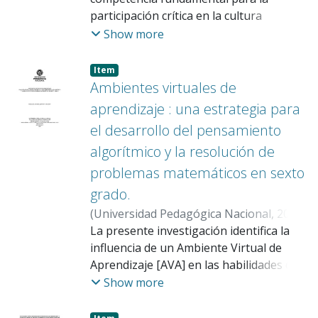
participación crítica en la cultura
contextos escolares.
contemporánea, caracterizada por la
Show more
omnipresencia de lenguajes visuales
digitales. Esta investigación determinó la
Item
incidencia de una estrategia de
Ambientes virtuales de
aprendizaje situado implementada en un
aprendizaje : una estrategia para
ambiente virtual sobre el desarrollo de
el desarrollo del pensamiento
competencias de lectura y comprensión
algorítmico y la resolución de
de imágenes en estudiantes de grado
once del Colegio San José IED,
problemas matemáticos en sexto
institución pública de Bogotá que
grado.
atiende poblaciones de estratos
(
Universidad Pedagógica Nacional
,
2025
)
socioeconómicos vulnerables. Se
Quevedo Delgado, Mariana Andrea
La presente investigación identifica la
;
implementó un diseño cuasi-
Ibáñez Ibáñez, Jaime
influencia de un Ambiente Virtual de
experimental con pretest-postest y dos
Aprendizaje [AVA] en las habilidades de
grupos experimentales de 35
pensamiento algorítmico y resolución de
Show more
estudiantes cada uno. El grupo control
problemas matemáticos en estudiantes
utilizó un enfoque pedagógico cognitivo
de grado sexto. En específico se analiza