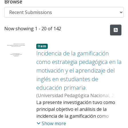
Browse
Recent Submissions
Now showing
1 - 20 of 142
Item
Incidencia de la gamificación
como estrategia pedagógica en la
motivación y el aprendizaje del
inglés en estudiantes de
educación primaria.
(
Universidad Pedagógica Nacional
,
2026
)
Burgos Diaz, Edwin Alejandro
La presente investigación tuvo como
;
García
Doncel, Nicolás
principal objetivo el análisis de la
incidencia de la gamificación como
estrategia pedagógica en el desarrollo
Show more