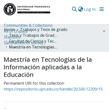
(curren
Log In
Communities & Collections
Home
Trabajos y Tesis de grado
All of DSpace
Tesis y Trabajos de Grado (Posgrado)
Statistics
Facultad de Ciencia y Tecnología
Satisfaction of survey
Maestría en Tecnologías de la Información aplicadas a la Educación
Maestría en Tecnologías de la
Información aplicadas a la
Educación
Permanent URI for this collection
https://repositorio.upn.edu.co/handle/20.500.12209/15