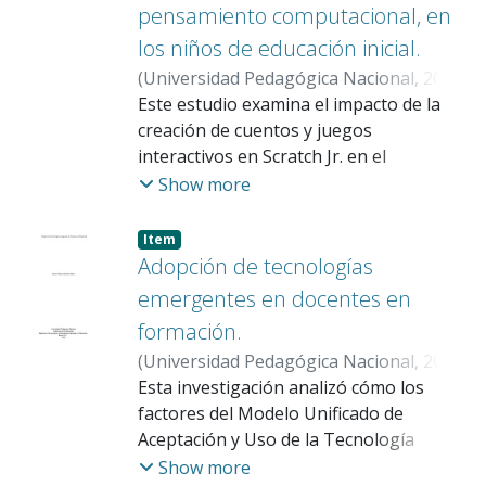
pensamiento computacional, en
necesidad de trascender el simple acceso
mayor duración y muestras mucho más
a herramientas tecnológicas en el aula,
los niños de educación inicial.
amplias, para demostrar los cambios
proponiendo un diseño instruccional
más relevantes.
(
Universidad Pedagógica Nacional
,
2025
)
basado en el andamiaje cognitivo
Soler Correa, Jeison Isidro
Este estudio examina el impacto de la
;
Macias Mora,
progresivo, micro-retos con
David
creación de cuentos y juegos
retroalimentación inmediata y el modelo
interactivos en Scratch Jr. en el
de ejemplo-práctica-aplicación.
desarrollo del pensamiento
Show more
computacional de estudiantes de
educación inicial del Colegio Nueva
Item
Candelaria de Bogotá. La investigación
Adopción de tecnologías
aborda la ausencia de contenidos
emergentes en docentes en
curriculares en tecnología e informática
formación.
en los primeros grados y la escasa
(
Universidad Pedagógica Nacional
,
2025
)
existencia de estudios comparativos
Morales Gómez, Jessica Tatiana
Esta investigación analizó cómo los
;
Ibáñez
entre narraciones digitales y juegos
Ibáñez, Jaime
factores del Modelo Unificado de
interactivos en un entorno virtual
Aceptación y Uso de la Tecnología
común. Se emplea un diseño mixto
(Unified Theory of Acceptance and Use
Show more
embebido cuasiexperimental con pretest