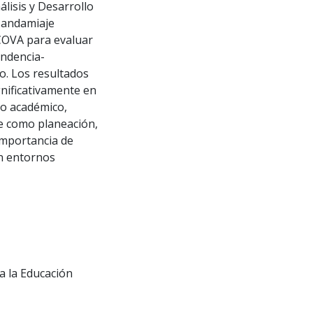
lisis y Desarrollo
n andamiaje
NCOVA para evaluar
endencia-
o. Los resultados
gnificativamente en
gro académico,
e como planeación,
importancia de
en entornos
a la Educación