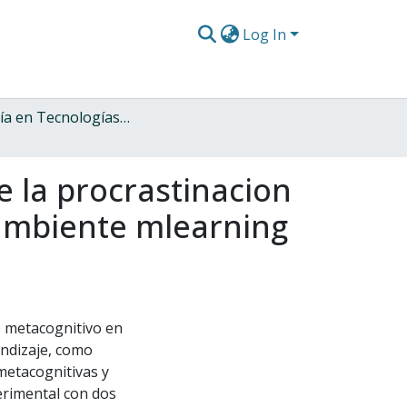
Log In
Maestría en Tecnologías de la Información aplicadas a la Educación
 la procrastinacion
n ambiente mlearning
e metacognitivo en
endizaje, como
metacognitivas y
erimental con dos