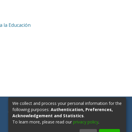
a la Educación
We collect and process your personal information for the
following purposes:
Authentication, Preferences,
Contáctanos:
repositorio@upn.edu.co
Acknowledgement and Statistics
.
To learn more, please read our
privacy policy
.