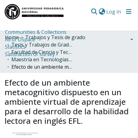
(curren
Log In
Communities & Collections
Home
Trabajos y Tesis de grado
All of DSpace
Tesis y Trabajos de Grado (Posgrado)
Statistics
Facultad de Ciencia y Tecnología
Satisfaction of survey
Maestría en Tecnologías de la Información aplicadas a la Educación
Efecto de un ambiente metacognitivo dispuesto en un ambiente virtual de aprendizaje para el desarrollo de la habilidad lectora en inglés EFL.
Efecto de un ambiente
metacognitivo dispuesto en un
ambiente virtual de aprendizaje
para el desarrollo de la habilidad
lectora en inglés EFL.