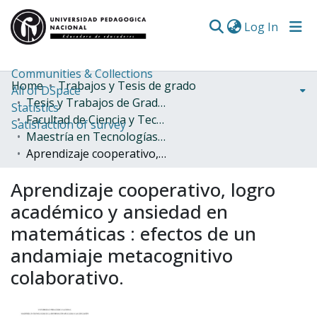
(curren
Log In
Communities & Collections
Home
Trabajos y Tesis de grado
All of DSpace
Tesis y Trabajos de Grado (Posgrado)
Statistics
Facultad de Ciencia y Tecnología
Satisfaction of survey
Maestría en Tecnologías de la Información aplicadas a la Educación
Aprendizaje cooperativo, logro académico y ansiedad en matemáticas : efectos de un andamiaje metacognitivo colaborativo.
Aprendizaje cooperativo, logro
académico y ansiedad en
matemáticas : efectos de un
andamiaje metacognitivo
colaborativo.