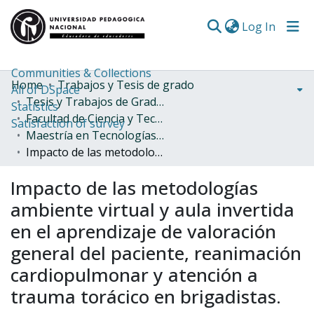
(curren
Log In
Communities & Collections
Home
Trabajos y Tesis de grado
All of DSpace
Tesis y Trabajos de Grado (Posgrado)
Statistics
Facultad de Ciencia y Tecnología
Satisfaction of survey
Maestría en Tecnologías de la Información aplicadas a la Educación
Impacto de las metodologías ambiente virtual y aula invertida en el aprendizaje de valoración general del paciente, reanimación cardiopulmonar y atención a trauma torácico en brigadistas.
Impacto de las metodologías
ambiente virtual y aula invertida
en el aprendizaje de valoración
general del paciente, reanimación
cardiopulmonar y atención a
trauma torácico en brigadistas.