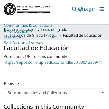
(curren
Log In
Communities & Collections
Home
Trabajos y Tesis de grado
All of DSpace
Trabajos de Grado (Pregrado)
Facultad de Educación
Statistics
Satisfaction of survey
Facultad de Educación
Permanent URI for this community
https://repositorio.upn.edu.co/handle/20.500.12209/41
Browse
Collections in this Community