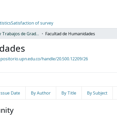
tistics
Satisfaction of survey
Tesis y Trabajos de Grado (Posgrado)
Facultad de Humanidades
idades
epositorio.upn.edu.co/handle/20.500.12209/26
Issue Date
By Author
By Title
By Subject
unity