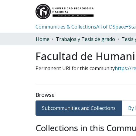
Communities & Collections
All of DSpace
Sta
Home
Trabajos y Tesis de grado
Facultad de Human
Permanent URI for this community
https://r
Browse
Subcommunities and Collections
By 
Collections in this Comm