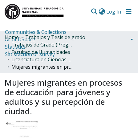
(curren
Log In
Communities & Collections
Home
Trabajos y Tesis de grado
All of DSpace
Trabajos de Grado (Pregrado)
Statistics
Facultad de Humanidades
Satisfaction of survey
Licenciatura en Ciencias Sociales
Mujeres migrantes en procesos de educación para jóvenes y adultos y su percepción de ciudad.
Mujeres migrantes en procesos
de educación para jóvenes y
adultos y su percepción de
ciudad.