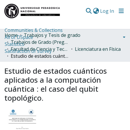
(curren
Log In
Communities & Collections
Home
Trabajos y Tesis de grado
All of DSpace
Trabajos de Grado (Pregrado)
Statistics
Facultad de Ciencia y Tecnología
Licenciatura en Física
Satisfaction of survey
Estudio de estados cuánticos aplicados a la computación cuántica : el caso del qubit topológico.
Estudio de estados cuánticos
aplicados a la computación
cuántica : el caso del qubit
topológico.