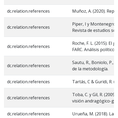
dc.relation.references
Muñoz, A. (2020). Repre
Piper, I y Montenegro, M
dc.relation.references
Revista de estudios soci
Roche, F. L. (2015). El
dc.relation.references
FARC. Análisis político n
Sautu, R., Boniolo, P., 
dc.relation.references
de la metodología.
dc.relation.references
Tartás, C & Guridi, R. 
Toba, C. y Gil, R. (200
dc.relation.references
visión andragógico-gere
dc.relation.references
Urueña, M. (2018). Las 