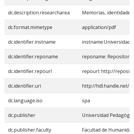
dc.description.researcharea
Memorias, identidades 
dc.format.mimetype
application/pdf
dc.identifier.instname
instname:Universidad 
dc.identifier.reponame
reponame: Repositorio
dc.identifier.repourl
repourl: http://reposit
dc.identifier.uri
http://hdl.handle.net/
dc.language.iso
spa
dc.publisher
Universidad Pedagógic
dc.publisher.faculty
Facultad de Humanida