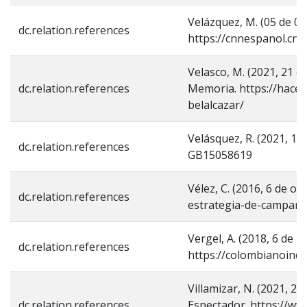
Velázquez, M. (05 de 06
dc.relation.references
https://cnnespanol.cnn
Velasco, M. (2021, 21 d
dc.relation.references
Memoria. https://hace
belalcazar/
Velásquez, R. (2021, 1
dc.relation.references
GB15058619
Vélez, C. (2016, 6 de o
dc.relation.references
estrategia-de-campana-
Vergel, A. (2018, 6 de
dc.relation.references
https://colombianoind
Villamizar, N. (2021, 28
dc.relation.references
Espectador. https://ww