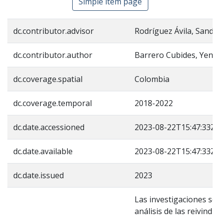
Simple item page
dc.contributor.advisor
Rodríguez Ávila, Sandra
dc.contributor.author
Barrero Cubides, Yeny 
dc.coverage.spatial
Colombia
dc.coverage.temporal
2018-2022
dc.date.accessioned
2023-08-22T15:47:33Z
dc.date.available
2023-08-22T15:47:33Z
dc.date.issued
2023
Las investigaciones so
análisis de las reivind