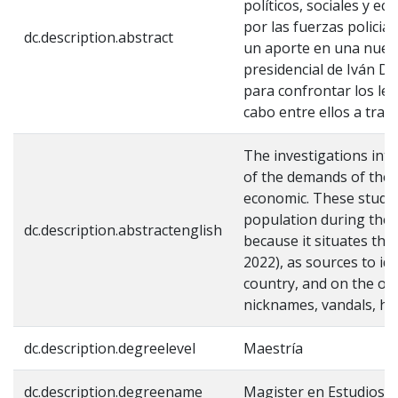
políticos, sociales y e
por las fuerzas policia
dc.description.abstract
un aporte en una nueva 
presidencial de Iván Du
para confrontar los lev
cabo entre ellos a trav
The investigations int
of the demands of the s
economic. These studies
population during the 
dc.description.abstractenglish
because it situates the
2022), as sources to id
country, and on the ot
nicknames, vandals, he
dc.description.degreelevel
Maestría
dc.description.degreename
Magister en Estudios S