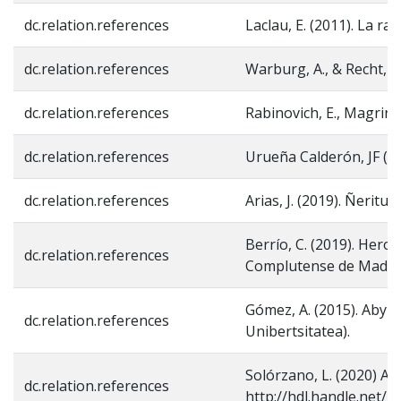
dc.relation.references
Laclau, E. (2011). La r
dc.relation.references
Warburg, A., & Recht, R.
dc.relation.references
Rabinovich, E., Magrini
dc.relation.references
Urueña Calderón, JF (20
dc.relation.references
Arias, J. (2019). Ñerit
Berrío, C. (2019). Hero
dc.relation.references
Complutense de Madri
Gómez, A. (2015). Aby 
dc.relation.references
Unibertsitatea).
Solórzano, L. (2020) An
dc.relation.references
http://hdl.handle.net/