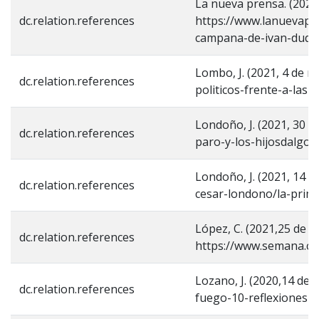
La nueva prensa. (2020
dc.relation.references
https://www.lanuevapr
campana-de-ivan-duqu
Lombo, J. (2021, 4 de m
dc.relation.references
politicos-frente-a-las-m
Londoño, J. (2021, 30 d
dc.relation.references
paro-y-los-hijosdalgo-
Londoño, J. (2021, 14 d
dc.relation.references
cesar-londono/la-prime
López, C. (2021,25 de 
dc.relation.references
https://www.semana.co
Lozano, J. (2020,14 de
dc.relation.references
fuego-10-reflexiones-