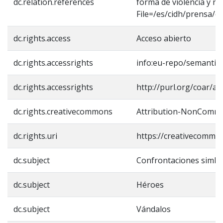
dc.relation.references
forma de violencia y re
File=/es/cidh/prensa/
dc.rights.access
Acceso abierto
dc.rights.accessrights
info:eu-repo/semantic
dc.rights.accessrights
http://purl.org/coar/ac
dc.rights.creativecommons
Attribution-NonCommer
dc.rights.uri
https://creativecommon
dc.subject
Confrontaciones simbó
dc.subject
Héroes
dc.subject
Vándalos