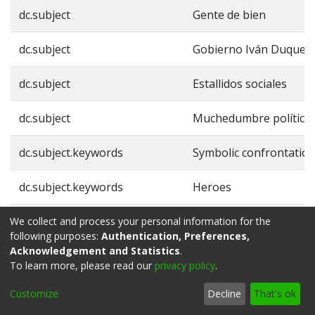
dc.subject
Gente de bien
dc.subject
Gobierno Iván Duque
dc.subject
Estallidos sociales
dc.subject
Muchedumbre política
dc.subject.keywords
Symbolic confrontatio
dc.subject.keywords
Heroes
dc.subject.keywords
Vandals
We collect and process your personal information for the
following purposes:
Authentication, Preferences,
Acknowledgement and Statistics
.
dc.subject.keywords
Good people
To learn more, please read our
privacy policy
.
dc.subject.keywords
Iván Duque Governme
Customize
Decline
That's ok