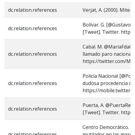
dc.relation.references
Verjat, A. (2000). Mite
Bolívar. G. [@GustavoBo
dc.relation.references
[Tweet]. Twitter. http
Cabal. M. @MariaFdaCab
dc.relation.references
llamado paro nacional f
https://twitter.com/M
Policía Nacional [@Pol
dc.relation.references
dudosa procedencia qu
https://mobile.twitte
Puerta, A. @PuertaRest
dc.relation.references
[Tweet]. Twitter. http
Centro Democrático. [@c
dc.relation.references
mutilados en las marc