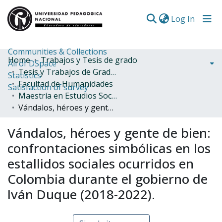
(curren
Log In
Communities & Collections
Home
Trabajos y Tesis de grado
All of DSpace
Tesis y Trabajos de Grado (Posgrado)
Statistics
Facultad de Humanidades
Satisfaction of survey
Maestría en Estudios Sociales
Vándalos, héroes y gente de bien: confrontaciones simbólicas en los estallidos sociales ocurridos en Colombia durante el gobierno de Iván Duque (2018-2022).
Vándalos, héroes y gente de bien:
confrontaciones simbólicas en los
estallidos sociales ocurridos en
Colombia durante el gobierno de
Iván Duque (2018-2022).