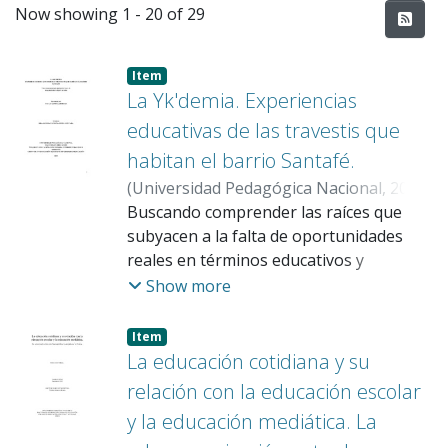
Recent Submissions
Now showing
1 - 20 of 29
Item
La Yk'demia. Experiencias
educativas de las travestis que
habitan el barrio Santafé.
(
Universidad Pedagógica Nacional
,
2023
)
Gempeler Rojas, Paula
Buscando comprender las raíces que
;
Guido Guevara,
Sandra Patricia
subyacen a la falta de oportunidades
reales en términos educativos y
laborales para las mujeres trans* que
Show more
habitan el barrio Santafé, esta
investigación recorre los territorios que
Item
componen sus experiencias educativas:
La educación cotidiana y su
el colegio, la calle, la cárcel y la escuela
relación con la educación escolar
comunitaria. Esta es una investigación
y la educación mediática. La
colectiva y participativa con los procesos