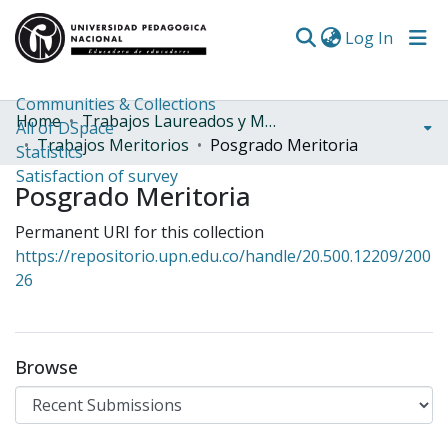
(curren
Log In
Communities & Collections
Home
Trabajos Laureados y Meritorios
All of DSpace
Trabajos Meritorios
Posgrado Meritoria
Statistics
Satisfaction of survey
Posgrado Meritoria
Permanent URI for this collection
https://repositorio.upn.edu.co/handle/20.500.12209/200
26
Browse