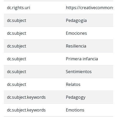
dc.rights.uri
https://creativecommons.o
dc.subject
Pedagogía
dc.subject
Emociones
dc.subject
Resiliencia
dc.subject
Primera infancia
dc.subject
Sentimientos
dc.subject
Relatos
dc.subject.keywords
Pedagogy
dc.subject.keywords
Emotions