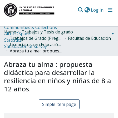
(curren
Log In
Communities & Collections
Home
Trabajos y Tesis de grado
All of DSpace
Trabajos de Grado (Pregrado)
Facultad de Educación
Statistics
Licenciatura en Educación Infantil
Satisfaction of survey
Abraza tu alma : propuesta didáctica para desarrollar la resiliencia en niños y niñas de 8 a 12 años.
Abraza tu alma : propuesta
didáctica para desarrollar la
resiliencia en niños y niñas de 8 a
12 años.
Simple item page