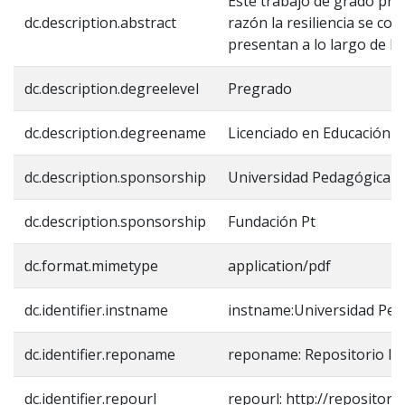
Este trabajo de grado pres
dc.description.abstract
razón la resiliencia se co
presentan a lo largo de la
dc.description.degreelevel
Pregrado
dc.description.degreename
Licenciado en Educación In
dc.description.sponsorship
Universidad Pedagógica N
dc.description.sponsorship
Fundación Pt
dc.format.mimetype
application/pdf
dc.identifier.instname
instname:Universidad Ped
dc.identifier.reponame
reponame: Repositorio In
dc.identifier.repourl
repourl: http://repositori