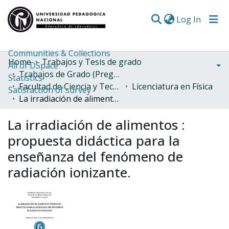
(curren
Log In
Communities & Collections
Home
Trabajos y Tesis de grado
All of DSpace
Trabajos de Grado (Pregrado)
Statistics
Facultad de Ciencia y Tecnología
Licenciatura en Física
Satisfaction of survey
La irradiación de alimentos : propuesta didáctica para la enseñanza del fenómeno de radiación ionizante.
La irradiación de alimentos :
propuesta didáctica para la
enseñanza del fenómeno de
radiación ionizante.