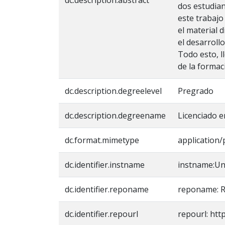
dos estudian
este trabajo
el material 
el desarroll
Todo esto, l
de la formac
dc.description.degreelevel
Pregrado
dc.description.degreename
Licenciado 
dc.format.mimetype
application/
dc.identifier.instname
instname:Un
dc.identifier.reponame
reponame: R
dc.identifier.repourl
repourl: htt