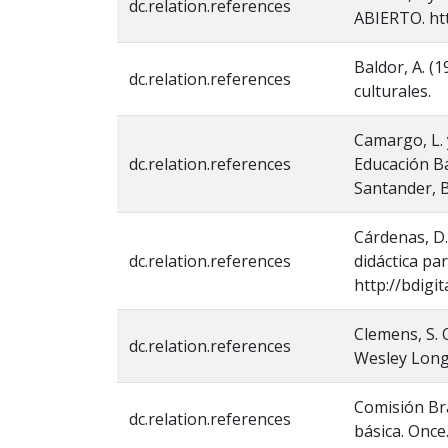
dc.relation.references
ABIERTO. htt
Baldor, A. (
dc.relation.references
culturales.
Camargo, L.
dc.relation.references
Educación Bá
Santander, 
Cárdenas, D.
dc.relation.references
didáctica pa
http://bdigi
Clemens, S. 
dc.relation.references
Wesley Lon
Comisión Bra
dc.relation.references
básica. Once