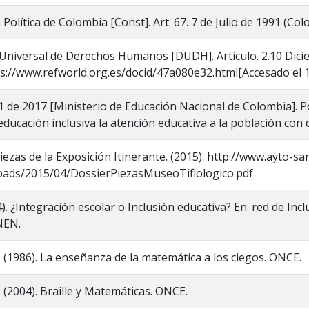
Política de Colombia [Const]. Art. 67. 7 de Julio de 1991 (Col
 Universal de Derechos Humanos [DUDH]. Articulo. 2.10 Dic
s://www.refworld.org.es/docid/47a080e32.html[Accesado el 1
 de 2017 [Ministerio de Educación Nacional de Colombia]. Po
educación inclusiva la atención educativa a la población con 
iezas de la Exposición Itinerante. (2015). http://www.ayto-
oads/2015/04/DossierPiezasMuseoTiflologico.pdf
). ¿Integración escolar o Inclusión educativa? En: red de Incl
NEN.
. (1986). La enseñanza de la matemática a los ciegos. ONCE.
. (2004). Braille y Matemáticas. ONCE.