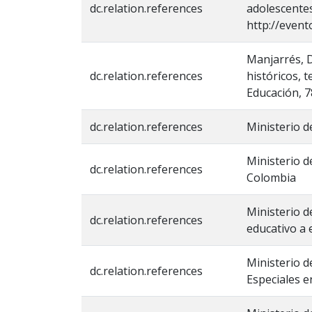
dc.relation.references
adolescentes
http://event
Manjarrés, D
dc.relation.references
históricos, 
Educación, 7
dc.relation.references
Ministerio d
Ministerio d
dc.relation.references
Colombia
Ministerio d
dc.relation.references
educativo a 
Ministerio d
dc.relation.references
Especiales en