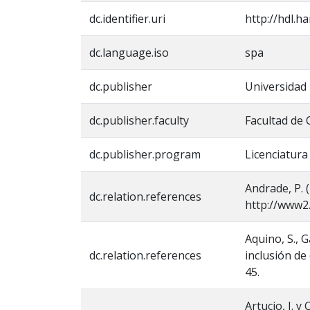
dc.identifier.uri
http://hdl.h
dc.language.iso
spa
dc.publisher
Universidad
dc.publisher.faculty
Facultad de 
dc.publisher.program
Licenciatur
Andrade, P. 
dc.relation.references
http://www2
Aquino, S., G
dc.relation.references
inclusión de
45.
Artucio, I. 