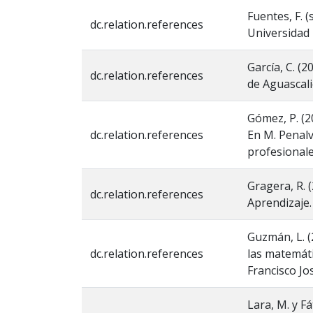
Fuentes, F. 
dc.relation.references
Universidad 
García, C. (
dc.relation.references
de Aguascali
Gómez, P. (2
dc.relation.references
En M. Penalv
profesionale
Gragera, R. 
dc.relation.references
Aprendizaje.
Guzmán, L. (
dc.relation.references
las matemáti
Francisco Jo
Lara, M. y F