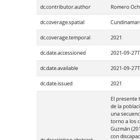
dc.contributor.author
Romero Och
dc.coverage.spatial
Cundinamarc
dc.coverage.temporal
2021
dc.date.accessioned
2021-09-27T
dc.date.available
2021-09-27T
dc.date.issued
2021
El presente 
de la poblac
una secuenci
torno a los 
Guzmán (2014
con discapac
dc.description.abstract