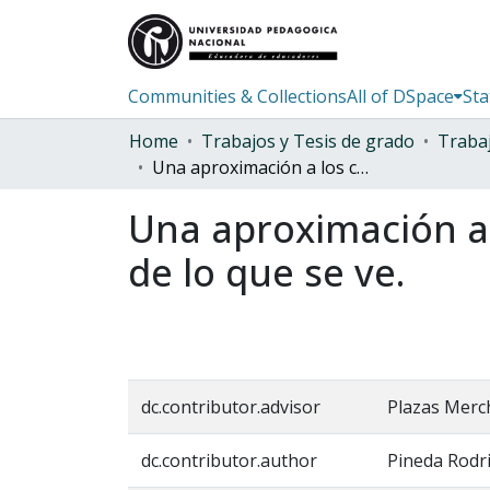
Communities & Collections
All of DSpace
Sta
Home
Trabajos y Tesis de grado
Una aproximación a los criterios de congruencia, viendo más allá de lo que se ve.
Una aproximación a 
de lo que se ve.
dc.contributor.advisor
Plazas Merch
dc.contributor.author
Pineda Rodri