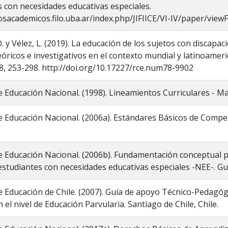
 con necesidades educativas especiales.
osacademicos.filo.uba.ar/index.php/JIFIICE/VI-IV/paper/view
. y Vélez, L. (2019). La educación de los sujetos con discapa
teóricos e investigativos en el contexto mundial y latinoame
8, 253-298. http://doi.org/10.17227/rce.num78-9902
e Educación Nacional. (1998). Lineamientos Curriculares - 
e Educación Nacional. (2006a). Estándares Básicos de Comp
e Educación Nacional. (2006b). Fundamentación conceptual pa
estudiantes con necesidades educativas especiales -NEE-. Gu
e Educación de Chile. (2007). Guía de apoyo Técnico-Pedagóg
 el nivel de Educación Parvularia. Santiago de Chile, Chile.