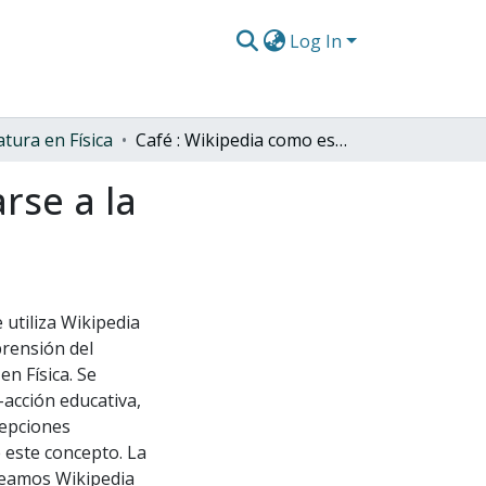
Log In
atura en Física
Café : Wikipedia como estrategia para aproximarse a la construcción del concepto de radiación.
rse a la
utiliza Wikipedia
rensión del
en Física. Se
-acción educativa,
cepciones
e este concepto. La
Leamos Wikipedia