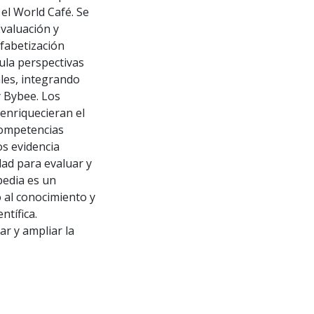
el World Café. Se
valuación y
fabetización
cula perspectivas
ales, integrando
 Bybee. Los
 enriquecieran el
 competencias
os evidencia
dad para evaluar y
pedia es un
o al conocimiento y
ntífica.
r y ampliar la