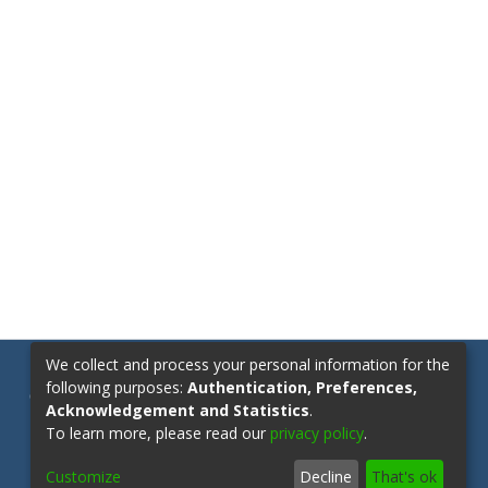
We collect and process your personal information for the
following purposes:
Authentication, Preferences,
Contáctanos:
repositorio@upn.edu.co
Acknowledgement and Statistics
.
To learn more, please read our
privacy policy
.
Customize
Decline
That's ok