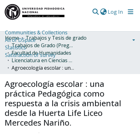
(curren
Log In
Communities & Collections
Home
Trabajos y Tesis de grado
All of DSpace
Trabajos de Grado (Pregrado)
Statistics
Facultad de Humanidades
Satisfaction of survey
Licenciatura en Ciencias Sociales
Agroecología escolar : una práctica Pedagógica como respuesta a la crisis ambiental desde la Huerta Life Liceo Mercedes Nariño.
Agroecología escolar : una
práctica Pedagógica como
respuesta a la crisis ambiental
desde la Huerta Life Liceo
Mercedes Nariño.