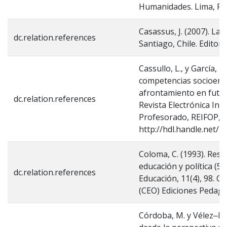
Humanidades. Lima, Pe
Casassus, J. (2007). La
dc.relation.references
Santiago, Chile. Editori
Cassullo, L., y García, L
competencias socioemoc
afrontamiento en futur
dc.relation.references
Revista Electrónica Int
Profesorado, REIFOP, 1
http://hdl.handle.net/
Coloma, C. (1993). Res
educación y política (5
dc.relation.references
Educación, 11(4), 98. C
(CEO) Ediciones Pedagó
Córdoba, M. y Vélez‒De L