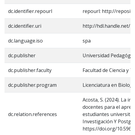
dc.identifier.repourl
repourl: http://reposit
dc.identifier.uri
http://hdl.handle.net/
dc.language.iso
spa
dc.publisher
Universidad Pedagógic
dc.publisher.faculty
Facultad de Ciencia y T
dc.publisher.program
Licenciatura en Biologí
Acosta, S. (2024). La in
docentes para el aprend
dc.relation.references
estudiantes universitar
Investigación Y Postgra
https://doi.org/10.596