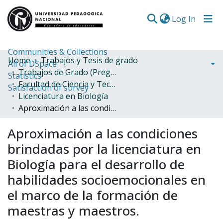
(curren
Log In
Communities & Collections
Home
Trabajos y Tesis de grado
All of DSpace
Trabajos de Grado (Pregrado)
Statistics
Facultad de Ciencia y Tecnología
Satisfaction of survey
Licenciatura en Biología
Aproximación a las condiciones brindadas por la licenciatura en Biología para el desarrollo de habilidades socioemocionales en el marco de la formación de maestras y maestros.
Aproximación a las condiciones
brindadas por la licenciatura en
Biología para el desarrollo de
habilidades socioemocionales en
el marco de la formación de
maestras y maestros.