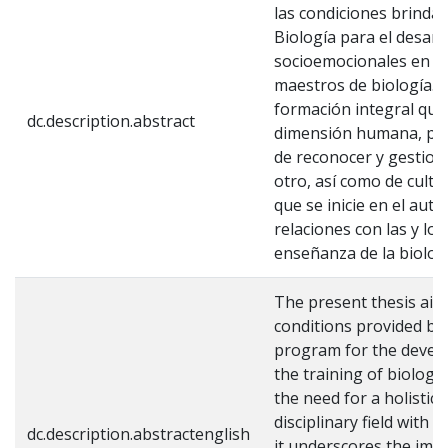
las condiciones brindad
Biología para el desarr
socioemocionales en la
maestros de biología. S
formación integral que v
dc.description.abstract
dimensión humana, por 
de reconocer y gestion
otro, así como de culti
que se inicie en el aut
relaciones con las y los
enseñanza de la biolog
The present thesis aim
conditions provided by
program for the develo
the training of biology
the need for a holistic
disciplinary field with
dc.description.abstractenglish
it underscores the imp