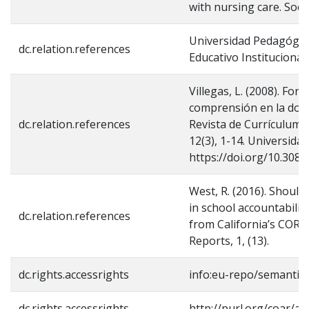
with nursing care. Socia
Universidad Pedagógica
dc.relation.references
Educativo Institucional.
Villegas, L. (2008). Fo
comprensión en la doce
dc.relation.references
Revista de Currículum 
12(3), 1-14. Universida
https://doi.org/10.308
West, R. (2016). Should 
in school accountabilit
dc.relation.references
from California’s CORE 
Reports, 1, (13).
dc.rights.accessrights
info:eu-repo/semantic
dc.rights.accessrights
http://purl.org/coar/ac