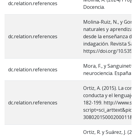
dc.relation.references
Docencia.
Molina-Ruiz, N., y Gonzá
naturales y aprendizaj
dc.relation.references
desde la enseñanza de l
indagación. Revista Sab
https://doi.org/10.535
Mora, F., y Sanguinetti,
dc.relation.references
neurociencia. España: A
Ortiz, A. (2015). La co
conducta y el lenguaje 
dc.relation.references
182-199. http://www.sci
script=sci_arttext&pid
30802015000200011&l
Ortiz, R. y Suárez, J. (