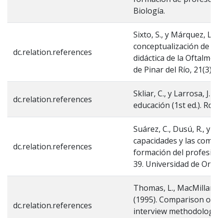
Biología.
Sixto, S., y Márquez, L.
conceptualización de la
dc.relation.references
didáctica de la Oftalmo
de Pinar del Río, 21(3),
Skliar, C., y Larrosa, J.
dc.relation.references
educación (1st ed.). Ro
Suárez, C., Dusú, R., y 
capacidades y las comp
dc.relation.references
formación del profesion
39. Universidad de Orie
Thomas, L., MacMillan, J.
(1995). Comparison of 
dc.relation.references
interview methodology 