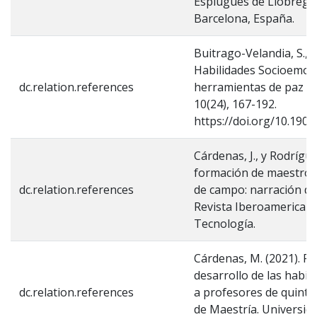
Esplugues de Llobregat
Barcelona, España.
Buitrago-Velandia, S., y
Habilidades Socioemoci
dc.relation.references
herramientas de paz en 
10(24), 167-192.
https://doi.org/10.190
Cárdenas, J., y Rodrígue
formación de maestros 
dc.relation.references
de campo: narración de
Revista Iberoamericana
Tecnología.
Cárdenas, M. (2021). Pl
desarrollo de las habil
dc.relation.references
a profesores de quinto 
de Maestría. Universida