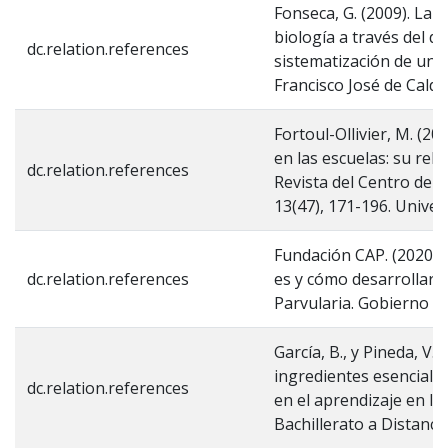
Fonseca, G. (2009). La
biología a través del d
dc.relation.references
sistematización de unid
Francisco José de Calda
Fortoul-Ollivier, M. (20
en las escuelas: su rel
dc.relation.references
Revista del Centro de I
13(47), 171-196. Univers
Fundación CAP. (2020).
dc.relation.references
es y cómo desarrollarl
Parvularia. Gobierno de
García, B., y Pineda, V.
ingredientes esenciales
dc.relation.references
en el aprendizaje en lí
Bachillerato a Distancia