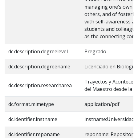
managing one’s own em
others, and of fosteri
with self-awareness an
students and colleague
as the connecting com
dc.description.degreelevel
Pregrado
dc.description.degreename
Licenciado en Biología
Trayectos y Aconteceres
dc.description.researcharea
del Maestro desde la 
dc.format.mimetype
application/pdf
dc.identifier.instname
instname:Universidad 
dc.identifier.reponame
reponame: Repositorio