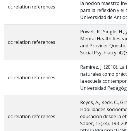
la noción maestro inve
dc.relation.references
para la reflexión y el d
Universidad de Antioqu
Powell, R., Single, H., y
Mental Health Research
dc.relation.references
and Provider Questionn
Social Psychiatry. 42(3)
Ramírez, J. (2018). La 
naturales como práctic
dc.relation.references
la escuela contemporán
Universidad Pedagógica
Reyes, A., Keck, C., Graci
Habilidades socioemoci
dc.relation.references
educación desde la ética
Saber, 13(34), 193-209.
https://doi.org/10.190