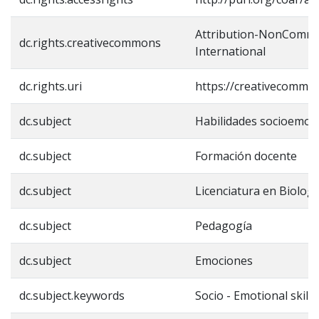
Attribution-NonCommer
dc.rights.creativecommons
International
dc.rights.uri
https://creativecommon
dc.subject
Habilidades socioemoc
dc.subject
Formación docente
dc.subject
Licenciatura en Biologí
dc.subject
Pedagogía
dc.subject
Emociones
dc.subject.keywords
Socio - Emotional skills