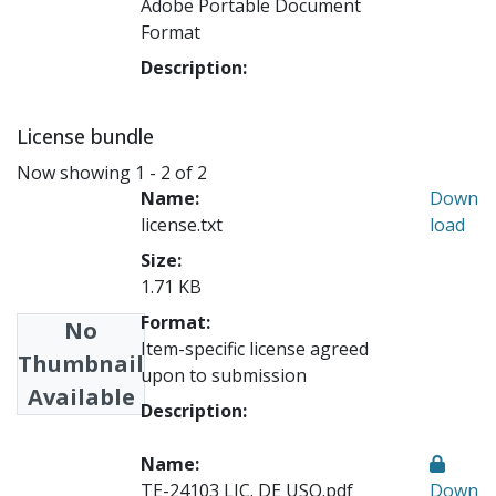
Adobe Portable Document
Format
Description:
License bundle
Now showing
1 - 2 of 2
Name:
Down
license.txt
load
Size:
1.71 KB
Format:
No
Item-specific license agreed
Thumbnail
upon to submission
Available
Description:
Name:
TE-24103 LIC. DE USO.pdf
Down