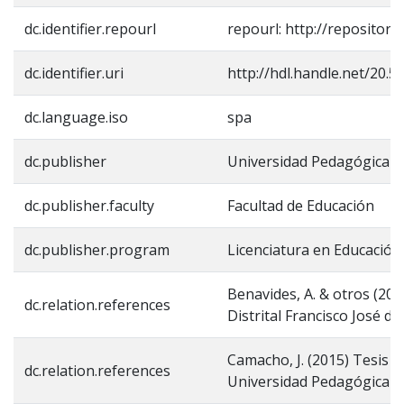
dc.identifier.repourl
repourl: http://repositori
dc.identifier.uri
http://hdl.handle.net/20.
dc.language.iso
spa
dc.publisher
Universidad Pedagógica N
dc.publisher.faculty
Facultad de Educación
dc.publisher.program
Licenciatura en Educació
Benavides, A. & otros (201
dc.relation.references
Distrital Francisco José de
Camacho, J. (2015) Tesis A
dc.relation.references
Universidad Pedagógica N