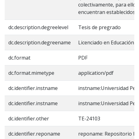
colectivamente, para ello 
encuentran establecidos a 
dc.description.degreelevel
Tesis de pregrado
dc.description.degreename
Licenciado en Educación 
dc.format
PDF
dc.format.mimetype
application/pdf
dc.identifier.instname
instname:Universidad Ped
dc.identifier.instname
instname:Universidad Ped
dc.identifier.other
TE-24103
dc.identifier.reponame
reponame: Repositorio In