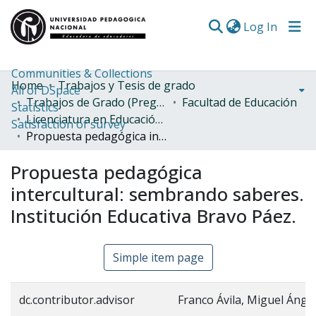
(curren
Log In
Communities & Collections
Home
Trabajos y Tesis de grado
All of DSpace
Trabajos de Grado (Pregrado)
Facultad de Educación
Statistics
Licenciatura en Educación Comunitaria con énfasis en DDHH
Satisfaction of survey
Propuesta pedagógica intercultural: sembrando saberes. Institución Educativa Bravo Páez.
Propuesta pedagógica
intercultural: sembrando saberes.
Institución Educativa Bravo Páez.
Simple item page
dc.contributor.advisor
Franco Ávila, Miguel Ánge