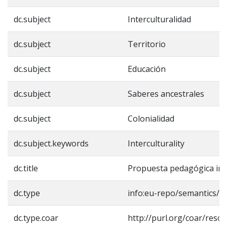
dc.subject
Interculturalidad
dc.subject
Territorio
dc.subject
Educación
dc.subject
Saberes ancestrales
dc.subject
Colonialidad
dc.subject.keywords
Interculturality
dc.title
Propuesta pedagógica inte
dc.type
info:eu-repo/semantics/b
dc.type.coar
http://purl.org/coar/reso