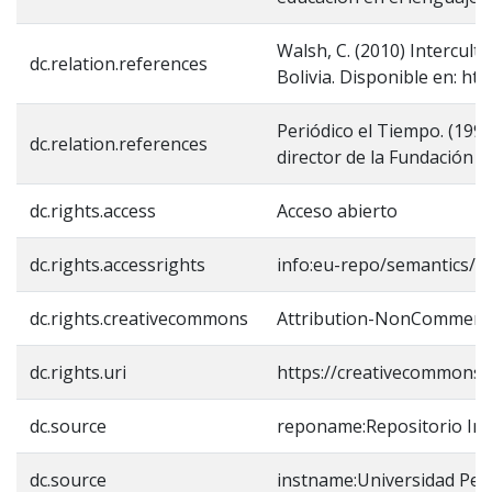
Walsh, C. (2010) Intercultu
dc.relation.references
Bolivia. Disponible en: htt
Periódico el Tiempo. (1992
dc.relation.references
director de la Fundación 
dc.rights.access
Acceso abierto
dc.rights.accessrights
info:eu-repo/semantics/o
dc.rights.creativecommons
Attribution-NonCommercia
dc.rights.uri
https://creativecommons.o
dc.source
reponame:Repositorio Inst
dc.source
instname:Universidad Ped