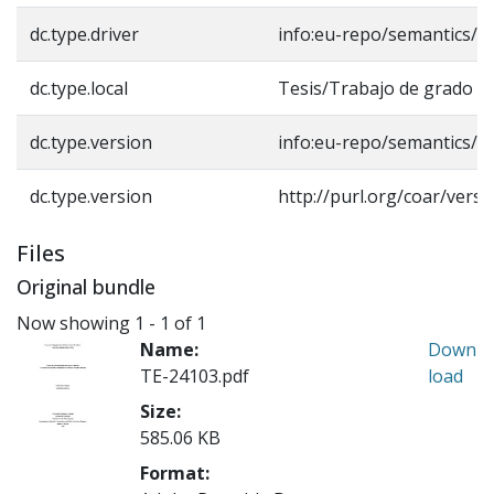
dc.type.driver
info:eu-repo/semantics/b
dc.type.local
Tesis/Trabajo de grado -
dc.type.version
info:eu-repo/semantics/a
dc.type.version
http://purl.org/coar/vers
Files
Original bundle
Now showing
1 - 1 of 1
Name:
Down
TE-24103.pdf
load
Size:
585.06 KB
Format: