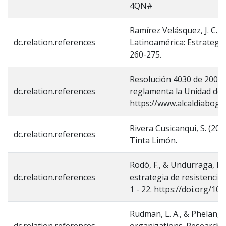
4QN#
Ramírez Velásquez, J. C., V
dc.relation.references
Latinoamérica: Estrategias
260-275.
Resolución 4030 de 2004 [
dc.relation.references
reglamenta la Unidad de 
https://www.alcaldiabogo
Rivera Cusicanqui, S. (201
dc.relation.references
Tinta Limón.
Rodó, F., & Undurraga, R.
dc.relation.references
estrategia de resistencia 
1 - 22. https://doi.org/1
Rudman, L. A., & Phelan, J
dc.relation.references
organizations. Research i