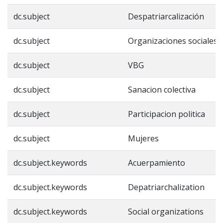
dc.subject
Despatriarcalización
dc.subject
Organizaciones sociales
dc.subject
VBG
dc.subject
Sanacion colectiva
dc.subject
Participacion politica
dc.subject
Mujeres
dc.subject.keywords
Acuerpamiento
dc.subject.keywords
Depatriarchalization
dc.subject.keywords
Social organizations