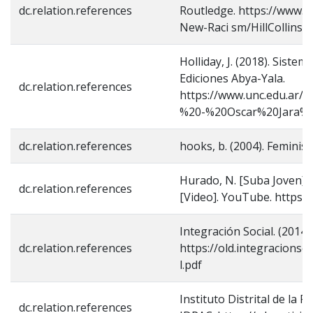
dc.relation.references
Routledge. https://www.r
New-Raci sm/HillCollins
Holliday, J. (2018). Siste
Ediciones Abya-Yala.
dc.relation.references
https://www.unc.edu.ar/
%20-%20Oscar%20Jara%2
dc.relation.references
hooks, b. (2004). Feminis
Hurado, N. [Suba Joven]. 
dc.relation.references
[Video]. YouTube. https
Integración Social. (2014
dc.relation.references
https://old.integracions
l.pdf
Instituto Distrital de la 
dc.relation.references