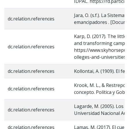
IDPAC. https://rd.partici
Jara, O. (s.f.). La Sistem
dc.relation.references
emancipadores . [Documen
Karp, D. (2017). The littl
and transforming campus
dc.relation.references
https://www.skyhorsepubl
olleges-and-universities-
dc.relation.references
Kollontai, A. (1909). El f
Krook, M. L., & Restrepo S
dc.relation.references
concepto. Política y Gobie
Lagarde, M. (2005). Los c
dc.relation.references
Universidad Nacional Au
dc.relation.references
Lamas, M. (2017). El cuerpo,