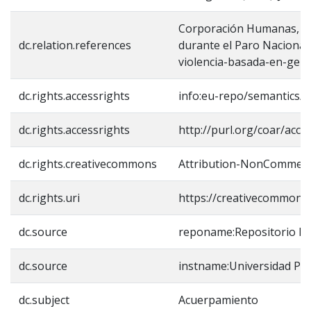
Corporación Humanas, (20
dc.relation.references
durante el Paro Nacional
violencia-basada-en-gene
dc.rights.accessrights
info:eu-repo/semantics/
dc.rights.accessrights
http://purl.org/coar/acce
dc.rights.creativecommons
Attribution-NonCommercia
dc.rights.uri
https://creativecommons.
dc.source
reponame:Repositorio Ins
dc.source
instname:Universidad Pe
dc.subject
Acuerpamiento