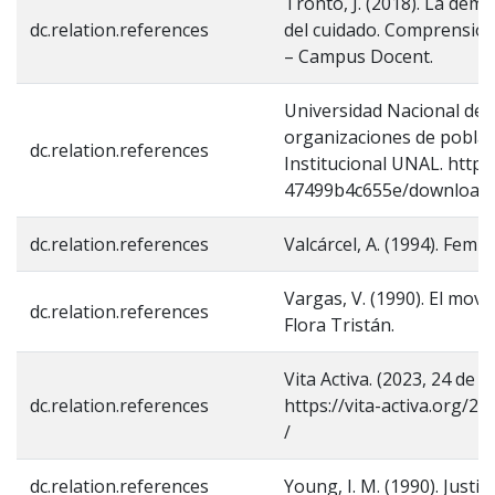
Tronto, J. (2018). La dem
dc.relation.references
del cuidado. Comprensión 
– Campus Docent.
Universidad Nacional de C
organizaciones de poblaci
dc.relation.references
Institucional UNAL. http
47499b4c655e/download
dc.relation.references
Valcárcel, A. (1994). Femi
Vargas, V. (1990). El mov
dc.relation.references
Flora Tristán.
Vita Activa. (2023, 24 de 
dc.relation.references
https://vita-activa.org/
/
dc.relation.references
Young, I. M. (1990). Justic