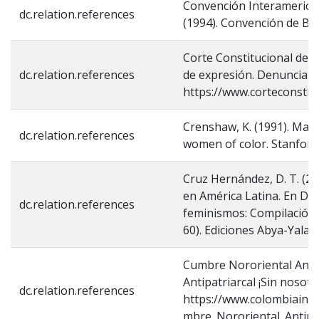
Convención Interamericana
dc.relation.references
(1994). Convención de Be
Corte Constitucional de Co
dc.relation.references
de expresión. Denuncia de
https://www.corteconstitu
Crenshaw, K. (1991). Mappi
dc.relation.references
women of color. Stanford 
Cruz Hernández, D. T. (20
en América Latina. En D. 
dc.relation.references
feminismos: Compilación l
60). Ediciones Abya-Yala.
Cumbre Nororiental Antipa
Antipatriarcal ¡Sin nosotr
dc.relation.references
https://www.colombiainfo
mbre_Nororiental_Antipat