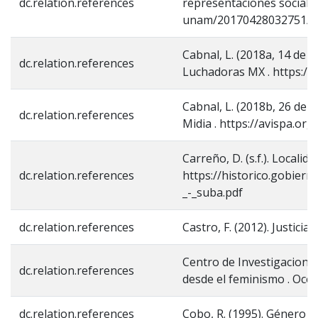
dc.relation.references
representaciones sociales
unam/20170428032751/pd
Cabnal, L. (2018a, 14 de 
dc.relation.references
Luchadoras MX . https://
Cabnal, L. (2018b, 26 de j
dc.relation.references
Midia . https://avispa.or
Carreño, D. (s.f.). Localida
dc.relation.references
https://historico.gobier
_-_suba.pdf
dc.relation.references
Castro, F. (2012). Justic
Centro de Investigaciones 
dc.relation.references
desde el feminismo . Océ
dc.relation.references
Cobo, R. (1995). Género y 