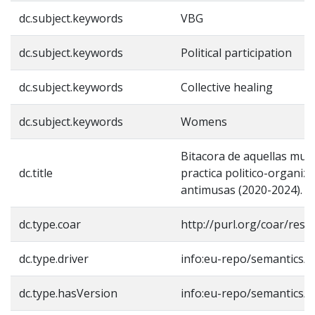
dc.subject.keywords
VBG
dc.subject.keywords
Political participation
dc.subject.keywords
Collective healing
dc.subject.keywords
Womens
Bitacora de aquellas muj
dc.title
practica politico-organiz
antimusas (2020-2024).
dc.type.coar
http://purl.org/coar/reso
dc.type.driver
info:eu-repo/semantics/
dc.type.hasVersion
info:eu-repo/semantics/