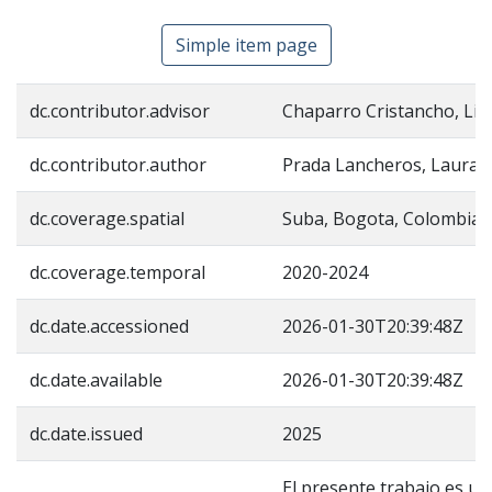
Simple item page
dc.contributor.advisor
Chaparro Cristancho, Lili
dc.contributor.author
Prada Lancheros, Laura S
dc.coverage.spatial
Suba, Bogota, Colombia
dc.coverage.temporal
2020-2024
dc.date.accessioned
2026-01-30T20:39:48Z
dc.date.available
2026-01-30T20:39:48Z
dc.date.issued
2025
El presente trabajo es un