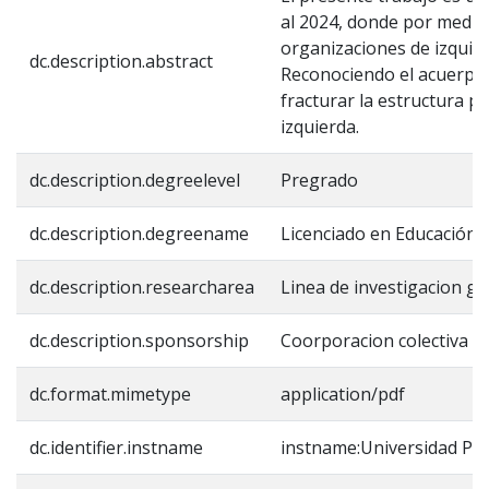
al 2024, donde por medio d
organizaciones de izquier
dc.description.abstract
Reconociendo el acuerpam
fracturar la estructura pr
izquierda.
dc.description.degreelevel
Pregrado
dc.description.degreename
Licenciado en Educación 
dc.description.researcharea
Linea de investigacion gen
dc.description.sponsorship
Coorporacion colectiva s
dc.format.mimetype
application/pdf
dc.identifier.instname
instname:Universidad Pe