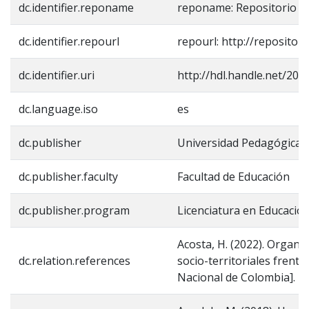
dc.identifier.reponame
reponame: Repositorio In
dc.identifier.repourl
repourl: http://repositor
dc.identifier.uri
http://hdl.handle.net/20.
dc.language.iso
es
dc.publisher
Universidad Pedagógica 
dc.publisher.faculty
Facultad de Educación
dc.publisher.program
Licenciatura en Educaci
Acosta, H. (2022). Organiz
dc.relation.references
socio-territoriales frente
Nacional de Colombia]. R