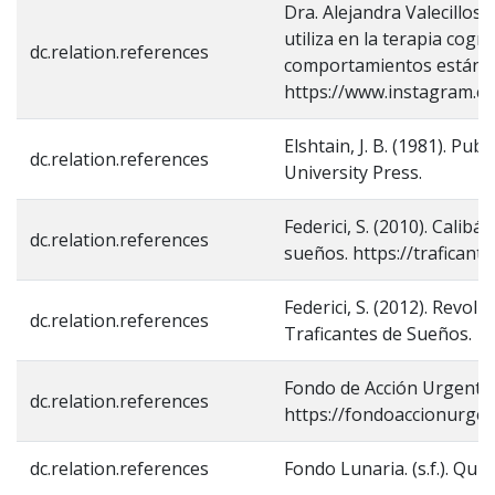
Dra. Alejandra Valecillos 
utiliza en la terapia cog
dc.relation.references
comportamientos están in
https://www.instagram.
Elshtain, J. B. (1981). Pu
dc.relation.references
University Press.
Federici, S. (2010). Calib
dc.relation.references
sueños. https://traficant
Federici, S. (2012). Revol
dc.relation.references
Traficantes de Sueños.
Fondo de Acción Urgente d
dc.relation.references
https://fondoaccionurge
dc.relation.references
Fondo Lunaria. (s.f.). Qu