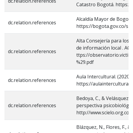
dc.relation.references
Catastro Bogotá. https://
Alcaldía Mayor de Bogotá
dc.relation.references
https://bogota.gov.co/site
Alta Consejería para los D
de información local . AC
dc.relation.references
ttps://observatorio.vict
%29.pdf
Aula Intercultural. (2020, 
dc.relation.references
https://aulaintercultural
Bedoya, C., & Velásquez, A
dc.relation.references
perspectiva psicobiológic
http://www.scielo.org.co
Blázquez, N., Flores, F., 