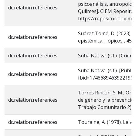
psicoanálisis, antropolo
dc.relation.references
Quilmes]. CIEM Repositor
https://repositorio.ciem.
Suárez Tomé, D. (2023). El
dc.relation.references
epistémica. Tópicos , 45 (3
dc.relation.references
Suba Nativa. (s.f.). [Cuen
Suba Nativa. (s.f.). [Pub
dc.relation.references
fbid=174868946392219&s
Torres Rincón, S. M., Orti
dc.relation.references
de género y la prevenció
Trabajo Comunitario 2). 
dc.relation.references
Touraine, A. (1978). La vo