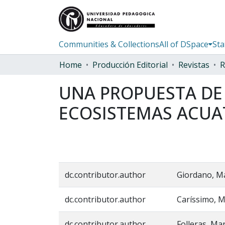
Communities & Collections
All of DSpace
Sta
Home
Producción Editorial
Revistas
UNA PROPUESTA DE 
ECOSISTEMAS ACUA
dc.contributor.author
Giordano, Ma
dc.contributor.author
Caríssimo, M
dc.contributor.author
Folleras, Ma