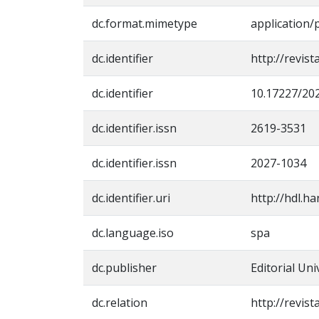
dc.format.mimetype
application/
dc.identifier
http://revis
dc.identifier
10.17227/20
dc.identifier.issn
2619-3531
dc.identifier.issn
2027-1034
dc.identifier.uri
http://hdl.h
dc.language.iso
spa
dc.publisher
Editorial Un
dc.relation
http://revis