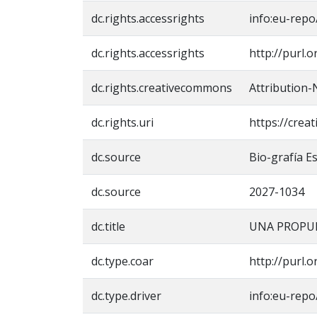
dc.rights.accessrights
info:eu-rep
dc.rights.accessrights
http://purl.
dc.rights.creativecommons
Attribution-
dc.rights.uri
https://crea
dc.source
Bio-grafía E
dc.source
2027-1034
dc.title
UNA PROPUE
dc.type.coar
http://purl.
dc.type.driver
info:eu-repo