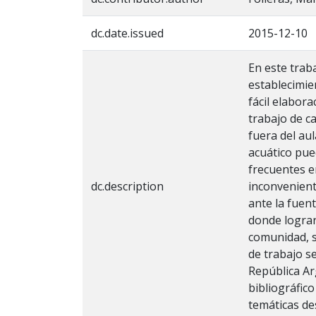
dc.date.issued
2015-12-10
En este trab
establecimie
fácil elabora
trabajo de c
fuera del aul
acuático pue
frecuentes e
dc.description
inconvenient
ante la fuen
donde lograr
comunidad, su
de trabajo s
República Arg
bibliográfico
temáticas de