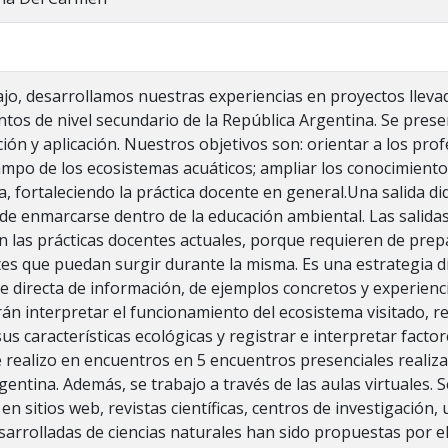
ajo, desarrollamos nuestras experiencias en proyectos llevad
ntos de nivel secundario de la República Argentina. Se prese
ción y aplicación. Nuestros objetivos son: orientar a los pro
ampo de los ecosistemas acuáticos; ampliar los conocimiento
a, fortaleciendo la práctica docente en general.Una salida d
de enmarcarse dentro de la educación ambiental. Las salida
n las prácticas docentes actuales, porque requieren de prepa
es que puedan surgir durante la misma. Es una estrategia d
te directa de información, de ejemplos concretos y experienci
án interpretar el funcionamiento del ecosistema visitado, re
s características ecológicas y registrar e interpretar factor
e realizo en encuentros en 5 encuentros presenciales realizad
entina. Además, se trabajo a través de las aulas virtuales. 
 en sitios web, revistas científicas, centros de investigación,
sarrolladas de ciencias naturales han sido propuestas por e