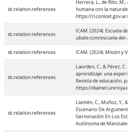
Herrera, L., de Rito, M., &
dc.relation.references
humana con la naturaleza.
https://ri.conicet.gov.ar
ICAM. (2024). Escuela del 
dc.relation.references
ubate.com/escuela-del-ai
dc.relation.references
ICAM. (2024). Misión y Vi
Laorden, C., & Pérez, C. (
aprendizaje: una experien
dc.relation.references
Revista de educación, pág
https://dialnet.unirioja.
Llantén, C., Muñoz, Y., &
Escenario De Argumentaci
dc.relation.references
Germinación En Los Estud
Autónoma de Manizales.