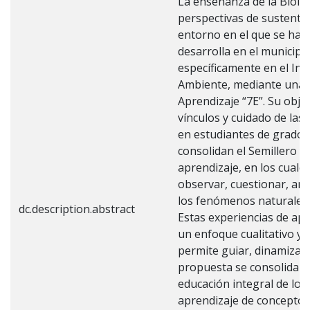
La enseñanza de la Biolog
perspectivas de sustenta
entorno en el que se habi
desarrolla en el municipi
específicamente en el Ins
Ambiente, mediante una p
Aprendizaje “7E”. Su objet
vínculos y cuidado de las
en estudiantes de grado c
consolidan el Semillero y
aprendizaje, en los cuale
observar, cuestionar, ana
los fenómenos naturales a
dc.description.abstract
Estas experiencias de ap
un enfoque cualitativo y s
permite guiar, dinamizar 
propuesta se consolida 
educación integral de los
aprendizaje de conceptos