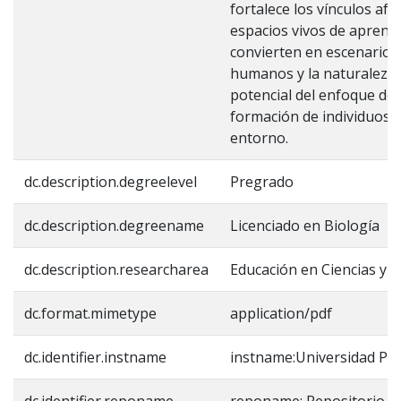
fortalece los vínculos afe
espacios vivos de aprendi
convierten en escenarios 
humanos y la naturaleza. 
potencial del enfoque de 
formación de individuos 
entorno.
dc.description.degreelevel
Pregrado
dc.description.degreename
Licenciado en Biología
dc.description.researcharea
Educación en Ciencias y 
dc.format.mimetype
application/pdf
dc.identifier.instname
instname:Universidad Pe
dc.identifier.reponame
reponame: Repositorio In