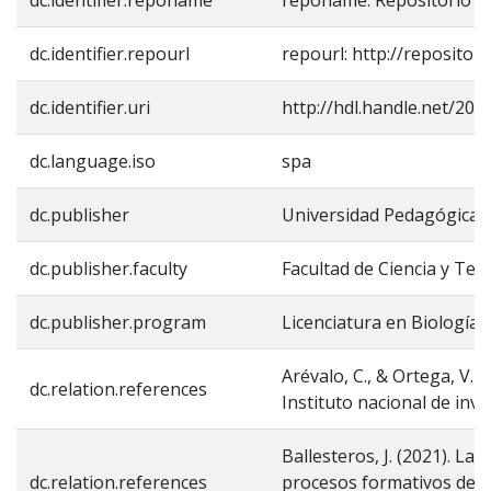
dc.identifier.repourl
repourl: http://repositor
dc.identifier.uri
http://hdl.handle.net/20.
dc.language.iso
spa
dc.publisher
Universidad Pedagógica 
dc.publisher.faculty
Facultad de Ciencia y Tec
dc.publisher.program
Licenciatura en Biología
Arévalo, C., & Ortega, V. 
dc.relation.references
Instituto nacional de inve
Ballesteros, J. (2021). La
dc.relation.references
procesos formativos de la