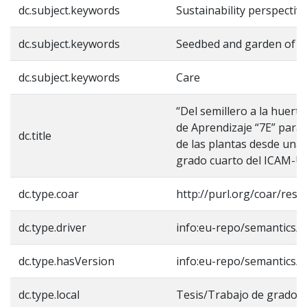
dc.subject.keywords
Sustainability perspectiv
dc.subject.keywords
Seedbed and garden of li
dc.subject.keywords
Care
“Del semillero a la huerta
de Aprendizaje “7E” para 
dc.title
de las plantas desde una 
grado cuarto del ICAM-U
dc.type.coar
http://purl.org/coar/reso
dc.type.driver
info:eu-repo/semantics/
dc.type.hasVersion
info:eu-repo/semantics/
dc.type.local
Tesis/Trabajo de grado -