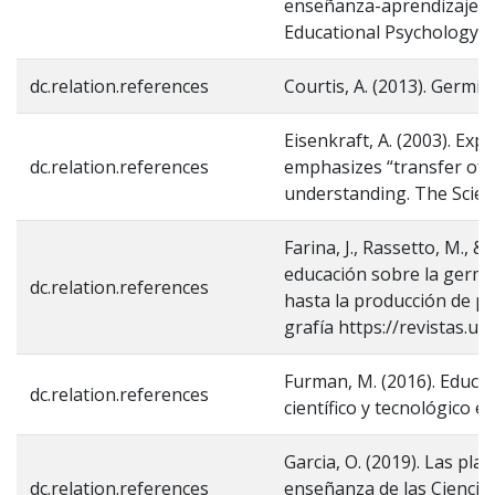
enseñanza-aprendizaje. I
Educational Psychology.
dc.relation.references
Courtis, A. (2013). Germin
Eisenkraft, A. (2003). Ex
dc.relation.references
emphasizes “transfer of l
understanding. The Scien
Farina, J., Rassetto, M., &
educación sobre la germina
dc.relation.references
hasta la producción de pl
grafía https://revistas.u
Furman, M. (2016). Educa
dc.relation.references
científico y tecnológico e
Garcia, O. (2019). Las pla
dc.relation.references
enseñanza de las Ciencias