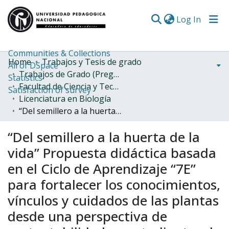
(curren
Log In
Communities & Collections
Home
Trabajos y Tesis de grado
All of DSpace
Trabajos de Grado (Pregrado)
Statistics
Facultad de Ciencia y Tecnología
Satisfaction of survey
Licenciatura en Biología
“Del semillero a la huerta de la vida” Propuesta didáctica basada en el Ciclo de Aprendizaje “7E” para fortalecer los conocimientos, vínculos y cuidados de las plantas desde una perspectiva de sustentabilidad en estudiantes de grado cuarto del ICAM-Ubaté.
“Del semillero a la huerta de la
vida” Propuesta didáctica basada
en el Ciclo de Aprendizaje “7E”
para fortalecer los conocimientos,
vínculos y cuidados de las plantas
desde una perspectiva de