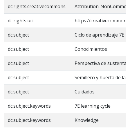
dc.rights.creativecommons
Attribution-NonCommercia
dc.rights.uri
https://creativecommons.
dc.subject
Ciclo de aprendizaje 7E
dc.subject
Conocimientos
dc.subject
Perspectiva de sustentabi
dc.subject
Semillero y huerta de la v
dc.subject
Cuidados
dc.subject.keywords
7E learning cycle
dc.subject.keywords
Knowledge