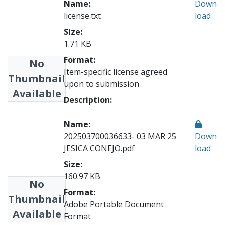
Name:
Down
license.txt
load
Size:
1.71 KB
Format:
No
Item-specific license agreed
Thumbnail
upon to submission
Available
Description:
Name:
202503700036633- 03 MAR 25
Down
JESICA CONEJO.pdf
load
Size:
160.97 KB
No
Format:
Thumbnail
Adobe Portable Document
Available
Format