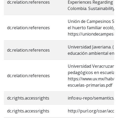
dc.relation.references
Experiences Regarding Ur
Colombia. Sustainability,
Unión de Campesinos Segov
dc.relation.references
el huerto familiar ecológi
https://uniondecampesin
Universidad Javeriana. (20
dc.relation.references
educación ambiental en C
Universidad Veracruzana.
pedagógicos en escuelas 
dc.relation.references
https://www.uv.mx/hab/f
escuelas-primarias.pdf
dc.rights.accessrights
info:eu-repo/semantics/
dc.rights.accessrights
http://purl.org/coar/acce