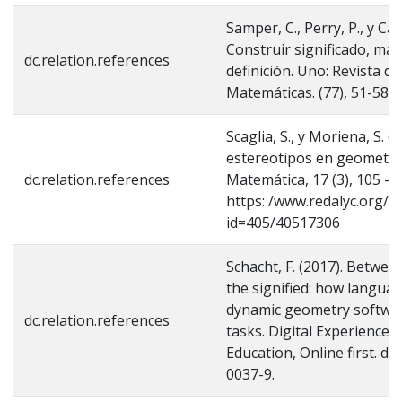
Samper, C., Perry, P., y Ca
Construir significado, más
dc.relation.references
definición. Uno: Revista de
Matemáticas. (77), 51-58.
Scaglia, S., y Moriena, S. (
estereotipos en geometrí
dc.relation.references
Matemática, 17 (3), 105 – 
https: /www.redalyc.org/ar
id=405/40517306
Schacht, F. (2017). Betwe
the signified: how langu
dynamic geometry softwar
dc.relation.references
tasks. Digital Experiences
Education, Online first. d
0037-9.