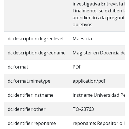
investigativa Entrevista 
Finalmente, se exhiben la
atendiendo a la pregunta 
objetivos.
dc.description.degreelevel
Maestría
dc.description.degreename
Magister en Docencia de 
dc.format
PDF
dc.format.mimetype
application/pdf
dc.identifier.instname
instname:Universidad Ped
dc.identifier.other
TO-23763
dc.identifier.reponame
reponame: Repositorio In