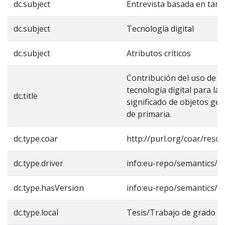
dc.subject
Entrevista basada en tare
dc.subject
Tecnología digital
dc.subject
Atributos críticos
Contribución del uso de n
tecnología digital para la
dc.title
significado de objetos ge
de primaria.
dc.type.coar
http://purl.org/coar/reso
dc.type.driver
info:eu-repo/semantics/m
dc.type.hasVersion
info:eu-repo/semantics/a
dc.type.local
Tesis/Trabajo de grado -