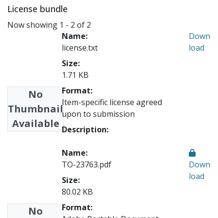
License bundle
Now showing
1 - 2 of 2
Name:
Down
license.txt
load
Size:
1.71 KB
Format:
No
Item-specific license agreed
Thumbnail
upon to submission
Available
Description:
Name:
TO-23763.pdf
Down
load
Size:
80.02 KB
Format:
No