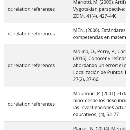
Mariotti, M. (2009). Artifa
dc.relation.references
Vygotskian perspective: Th
ZDM, 41(4), 427-440.
MEN. (2006). Estándares B
dc.relation.references
competencias en matemáti
Molina, O., Perry, P., Cama
(2015). Conocer y refinar 
dc.relation.references
abordando un error: el c
Localización de Puntos. E
27(2), 37-66.
Mounoud, P. (2001). El des
niño: desde los descubrim
dc.relation.references
las investigaciones actual
educativos, (4), 53-77.
Planas, N. (2004). Metodol