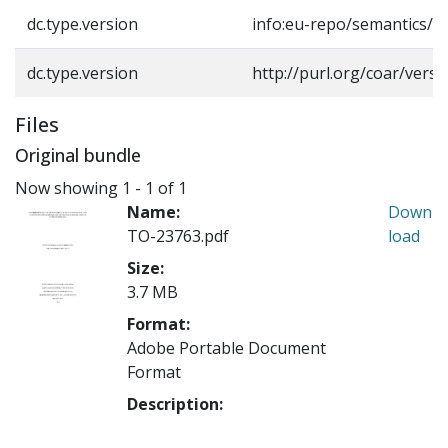
dc.type.version
info:eu-repo/semantics/a
dc.type.version
http://purl.org/coar/vers
Files
Original bundle
Now showing
1 - 1 of 1
Name:
Down
TO-23763.pdf
load
Size:
3.7 MB
Format:
Adobe Portable Document
Format
Description: