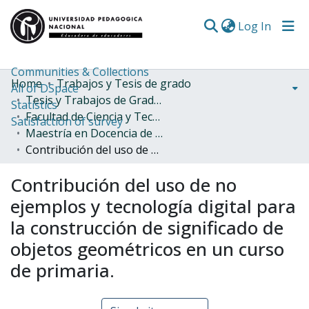
(curren
Log In
Communities & Collections
Home
Trabajos y Tesis de grado
All of DSpace
Tesis y Trabajos de Grado (Posgrado)
Statistics
Facultad de Ciencia y Tecnología
Satisfaction of survey
Maestría en Docencia de la Matemática
Contribución del uso de no ejemplos y tecnología digital para la construcción de significado de objetos geométricos en un curso de primaria.
Contribución del uso de no
ejemplos y tecnología digital para
la construcción de significado de
objetos geométricos en un curso
de primaria.