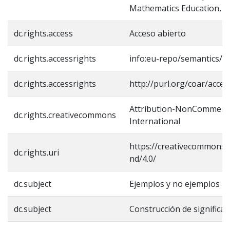
Mathematics Education, (4
dc.rights.access
Acceso abierto
dc.rights.accessrights
info:eu-repo/semantics/o
dc.rights.accessrights
http://purl.org/coar/acces
Attribution-NonCommercia
dc.rights.creativecommons
International
https://creativecommons.o
dc.rights.uri
nd/4.0/
dc.subject
Ejemplos y no ejemplos
dc.subject
Construcción de significa