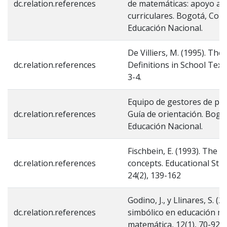
dc.relation.references
de matemáticas: apoyo a l
curriculares. Bogotá, Colo
Educación Nacional.
De Villiers, M. (1995). Th
dc.relation.references
Definitions in School Tex
3-4.
Equipo de gestores de prue
dc.relation.references
Guía de orientación. Bogot
Educación Nacional.
Fischbein, E. (1993). The t
dc.relation.references
concepts. Educational Stu
24(2), 139-162
Godino, J., y Llinares, S. (
dc.relation.references
simbólico en educación m
matemática, 12(1), 70-92.