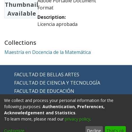
Adobe Portable Document
Thumbnail
Format
Available
Description:
Licencia aprobada
Collections
Maestría en Docencia de la Matemática
FACULTAD DE BELLAS ARTES
FACULTAD DE CIENCIA Y TECNOLOGÍA
FACULTAD DE EDUCACIÓN
FACULTAD DE EDUCACIÓN FÍSICA
We collect and process your personal information for the
following purposes:
Authentication, Preferences,
FACULTAD DE HUMANIDADES
Acknowledgement and Statistics
.
To learn more, please read our
privacy policy
.
Customize
Decline
That's ok
Contáctanos:
repositorio@upn.edu.co