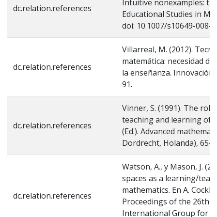
Intuitive nonexamples: the
dc.relation.references
Educational Studies in Mat
doi: 10.1007/s10649-008-
Villarreal, M. (2012). Tecn
matemática: necesidad de
dc.relation.references
la enseñanza. Innovación y
91.
Vinner, S. (1991). The role 
teaching and learning of m
dc.relation.references
(Ed.). Advanced mathematic
Dordrecht, Holanda), 65-8
Watson, A., y Mason, J. (2
spaces as a learning/teach
mathematics. En A. Cockbur
dc.relation.references
Proceedings of the 26th C
International Group for t