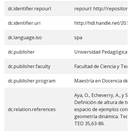
dc.identifier.repourl
repourl: http://repositori
dc.identifier.uri
http://hdl.handle.net/20.
dc.language.iso
spa
dc.publisher
Universidad Pedagógica N
dc.publisher.faculty
Facultad de Ciencia y Tecn
dc.publisher.program
Maestría en Docencia de 
Aya, O., Echeverry, A., y Sa
Definición de altura de tr
dc.relation.references
espacio de ejemplos con e
geometría dinámica. Tecné
TED 35,63-86.