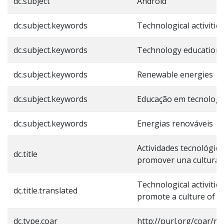
dc.subject
Android
dc.subject.keywords
Technological activities
dc.subject.keywords
Technology education
dc.subject.keywords
Renewable energies
dc.subject.keywords
Educação em tecnologi
dc.subject.keywords
Energias renováveis
Actividades tecnológica
dc.title
promover una cultura d
Technological activities
dc.title.translated
promote a culture of r
dc.type.coar
http://purl.org/coar/r