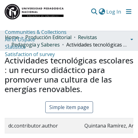
(curren
Log In
Communities & Collections
Home
Producción Editorial
Revistas
All of DSpace
Pedagogía y Saberes
Actividades tecnológicas escolares : un recurso didáctico para promover una cultura de las energías renovables.
Statistics
Satisfaction of survey
Actividades tecnológicas escolares
: un recurso didáctico para
promover una cultura de las
energías renovables.
Simple item page
dc.contributor.author
Quintana Ramírez, Ant