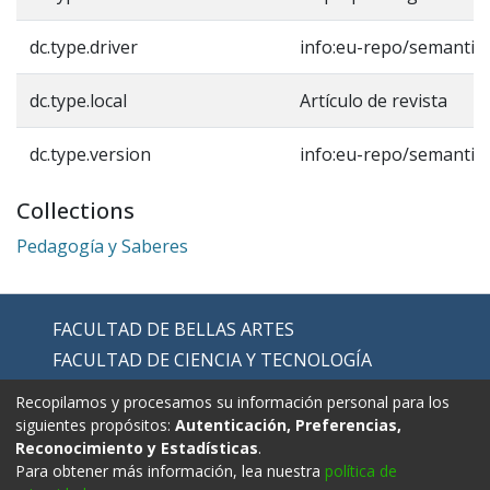
dc.type.driver
info:eu-repo/semantics
dc.type.local
Artículo de revista
dc.type.version
info:eu-repo/semantic
Collections
Pedagogía y Saberes
FACULTAD DE BELLAS ARTES
FACULTAD DE CIENCIA Y TECNOLOGÍA
FACULTAD DE EDUCACIÓN
Recopilamos y procesamos su información personal para los
FACULTAD DE EDUCACIÓN FÍSICA
siguientes propósitos:
Autenticación, Preferencias,
Reconocimiento y Estadísticas
.
FACULTAD DE HUMANIDADES
Para obtener más información, lea nuestra
política de