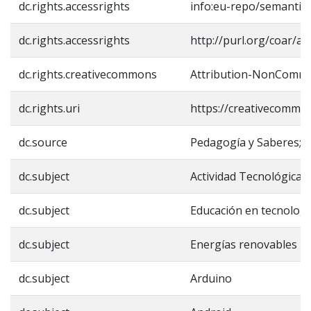
dc.rights.accessrights
info:eu-repo/semantic
dc.rights.accessrights
http://purl.org/coar/ac
dc.rights.creativecommons
Attribution-NonCommerc
dc.rights.uri
https://creativecommon
dc.source
Pedagogía y Saberes; N
dc.subject
Actividad Tecnológica E
dc.subject
Educación en tecnologí
dc.subject
Energías renovables
dc.subject
Arduino