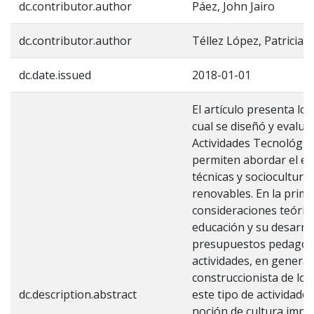
dc.contributor.author
Páez, John Jairo
dc.contributor.author
Téllez López, Patricia
dc.date.issued
2018-01-01
El artículo presenta lo
cual se diseñó y evalu
Actividades Tecnológica
permiten abordar el es
técnicas y sociocultura
renovables. En la prime
consideraciones teórica
educación y su desarrol
presupuestos pedagógi
actividades, en general
construccionista de los
dc.description.abstract
este tipo de actividade
noción de cultura impl