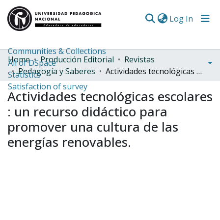
(curren
Log In
Communities & Collections
Home
Producción Editorial
Revistas
All of DSpace
Pedagogía y Saberes
Actividades tecnológicas escolares : un recurso didáctico para promover una cultura de las energías renovables.
Statistics
Satisfaction of survey
Actividades tecnológicas escolares
: un recurso didáctico para
promover una cultura de las
energías renovables.