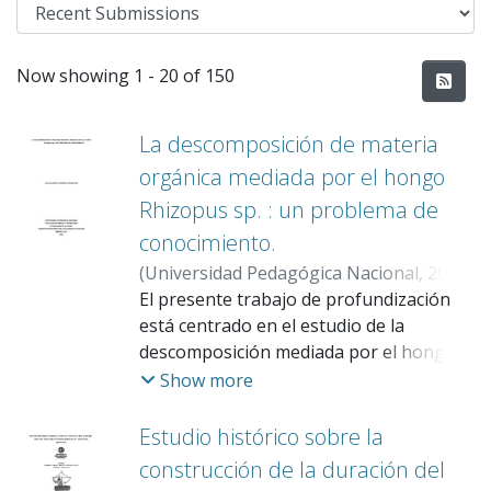
Recent Submissions
Now showing
1 - 20 of 150
La descomposición de materia
orgánica mediada por el hongo
Rhizopus sp. : un problema de
conocimiento.
(
Universidad Pedagógica Nacional
,
2026
)
Corredor Rodríguez, Natalia María
El presente trabajo de profundización
;
Vera
Ospina, Ingrid
está centrado en el estudio de la
;
Valencia Vargas, Steiner
descomposición mediada por el hongo
Rhizopus sp. como problema de
Show more
conocimiento, el cual emerge a partir de
inquietudes que el maestro reconoce en
su práctica pedagógica. En el marco de la
Estudio histórico sobre la