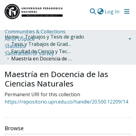
(curren
Log In
Communities & Collections
Home
Trabajos y Tesis de grado
All of DSpace
Tesis y Trabajos de Grado (Posgrado)
Statistics
Facultad de Ciencia y Tecnología
Satisfaction of survey
Maestría en Docencia de las Ciencias Naturales
Maestría en Docencia de las
Ciencias Naturales
Permanent URI for this collection
https://repositorio.upn.edu.co/handle/20.500.12209/14
Browse