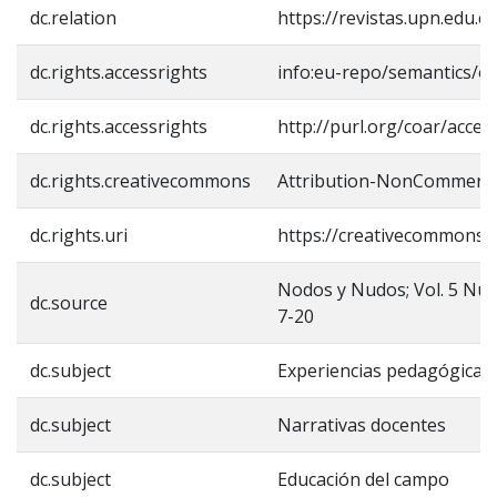
dc.relation
https://revistas.upn.edu.
dc.rights.accessrights
info:eu-repo/semantics/o
dc.rights.accessrights
http://purl.org/coar/acces
dc.rights.creativecommons
Attribution-NonCommercial
dc.rights.uri
https://creativecommons.o
Nodos y Nudos; Vol. 5 Núm.
dc.source
7-20
dc.subject
Experiencias pedagógicas
dc.subject
Narrativas docentes
dc.subject
Educación del campo