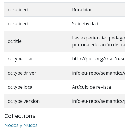
dc.subject
Ruralidad
dc.subject
Subjetividad
Las experiencias pedagógi
dc.title
por una educación del ca
dc.type.coar
http://purl.org/coar/reso
dc.type.driver
info:eu-repo/semantics/art
dc.type.local
Artículo de revista
dc.type.version
info:eu-repo/semantics/p
Collections
Nodos y Nudos