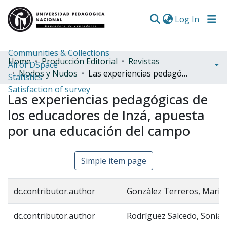
(curren
Log In
Communities & Collections
Home
Producción Editorial
Revistas
All of DSpace
Nodos y Nudos
Las experiencias pedagógicas de los educadores de Inzá, apuesta por una educación del campo
Statistics
Satisfaction of survey
Las experiencias pedagógicas de
los educadores de Inzá, apuesta
por una educación del campo
Simple item page
dc.contributor.author
González Terreros, María 
dc.contributor.author
Rodríguez Salcedo, Sonia