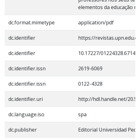
elementos da educação ru
dc.format.mimetype
application/pdf
dc.identifier
https://revistas.upn.edu.
dc.identifier
10.17227/01224328.6714
dc.identifier.issn
2619-6069
dc.identifier.issn
0122-4328
dc.identifier.uri
http://hdl.handle.net/20.5
dc.language.iso
spa
dc.publisher
Editorial Universidad Ped