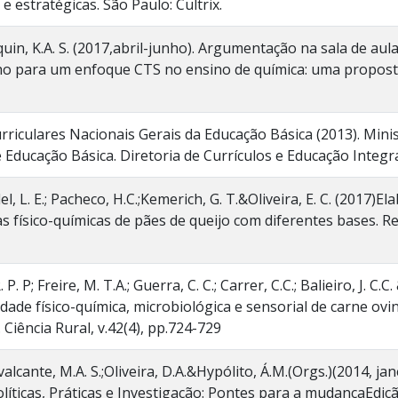
s e estratégicas. São Paulo: Cultrix.
quin, K.A. S. (2017,abril-junho). Argumentação na sala de aul
 para um enfoque CTS no ensino de química: uma proposta an
urriculares Nacionais Gerais da Educação Básica (2013). Minis
 Educação Básica. Diretoria de Currículos e Educação Integral
eidel, L. E.; Pacheco, H.C.;Kemerich, G. T.&Oliveira, E. C. (2017)
as físico-químicas de pães de queijo com diferentes bases. R
P. P; Freire, M. T.A.; Guerra, C. C.; Carrer, C.C.; Balieiro, J. C.
ilidade físico-química, microbiológica e sensorial de carne o
 Ciência Rural, v.42(4), pp.724-729
valcante, M.A. S.;Oliveira, D.A.&Hypólito, Á.M.(Orgs.)(2014, j
líticas, Práticas e Investigação: Pontes para a mudançaEdiçã