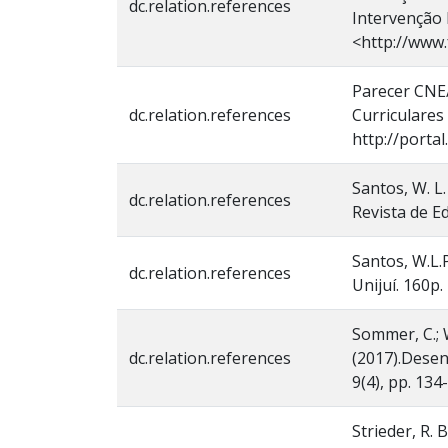
dc.relation.references
Intervenção 
<http://www.
Parecer CNE/
dc.relation.references
Curriculares
http://porta
Santos, W. L
dc.relation.references
Revista de E
Santos, W.L.P
dc.relation.references
Unijuí. 160p.
Sommer, C.; W
dc.relation.references
(2017).Desen
9(4), pp. 134
Strieder, R. 