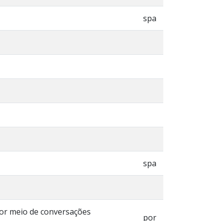
spa
spa
por meio de conversações
por