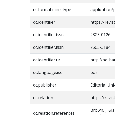
dc.format.mimetype
application/
dc.identifier
https://revi
dc.identifier.issn
2323-0126
dc.identifier.issn
2665-3184
dc.identifier.uri
http://hdl.h
dc.language.iso
por
dc.publisher
Editorial Un
dc.relation
https://revi
Brown, J. &I
dc.relation.references