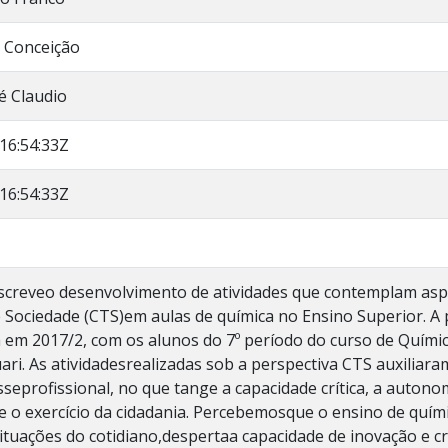
z Conceição
sé Claudio
16:54:33Z
16:54:33Z
screveo desenvolvimento de atividades que contemplam aspe
 Sociedade (CTS)em aulas de química no Ensino Superior. A p
 em 2017/2, com os alunos do 7º período do curso de Químic
ari. As atividadesrealizadas sob a perspectiva CTS auxiliar
seprofissional, no que tange a capacidade crítica, a autonom
e o exercício da cidadania. Percebemosque o ensino de quími
tuações do cotidiano,despertaa capacidade de inovação e cr