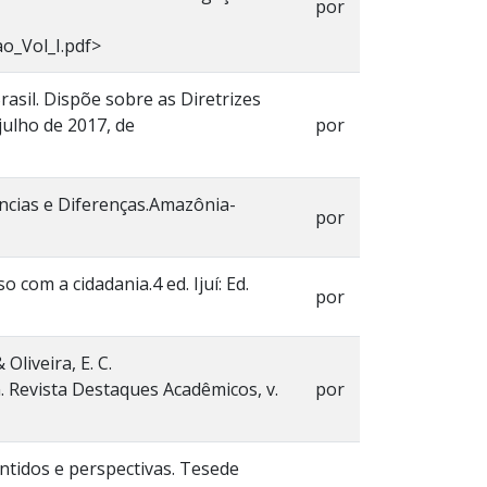
por
ao_Vol_I.pdf>
asil. Dispõe sobre as Diretrizes
ulho de 2017, de
por
ências e Diferenças.Amazônia-
por
 com a cidadania.4 ed. Ijuí: Ed.
por
Oliveira, E. C.
 Revista Destaques Acadêmicos, v.
por
entidos e perspectivas. Tesede