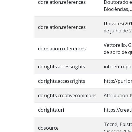
dc.relation.references
Doutorado em
Biociências,U
Univates(201
dc.relation.references
de julho de 
Vettorello, G
dc.relation.references
de soro de q
dc.rights.accessrights
info:eu-rep
dc.rights.accessrights
http://purl.
dc.rights.creativecommons
Attribution-
dc.rights.uri
https://crea
Tecné, Epist
dc.source
Ciencias; 1-5