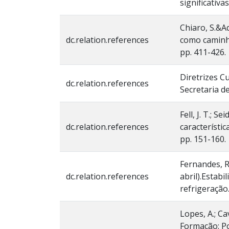
significativa
Chiaro, S.&A
dc.relation.references
como caminho
pp. 411-426.
Diretrizes C
dc.relation.references
Secretaria de
Fell, J. T.; S
dc.relation.references
característic
pp. 151-160.
Fernandes, R. 
dc.relation.references
abril).Estab
refrigeração.
Lopes, A.; Ca
Formação: Po