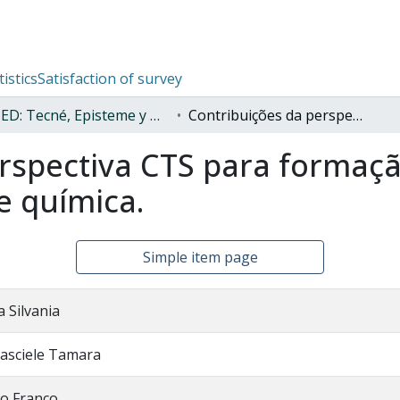
tistics
Satisfaction of survey
TED: Tecné, Episteme y Didaxis
Contribuições da perspectiva CTS para formação profissional em um cursosuperior de química.
rspectiva CTS para formaçã
e química.
Simple item page
a Silvania
rasciele Tamara
lo Franco