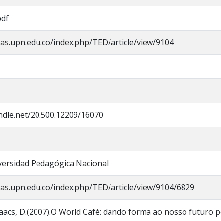
pdf
stas.upn.edu.co/index.php/TED/article/view/9104
andle.net/20.500.12209/16070
iversidad Pedagógica Nacional
stas.upn.edu.co/index.php/TED/article/view/9104/6829
saacs, D.(2007).O World Café: dando forma ao nosso futuro 