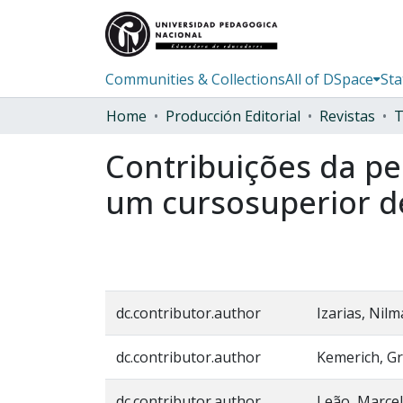
Communities & Collections
All of DSpace
Sta
Home
Producción Editorial
Revistas
Contribuições da pe
um cursosuperior d
dc.contributor.author
Izarias, Nilm
dc.contributor.author
Kemerich, G
dc.contributor.author
Leão, Marce