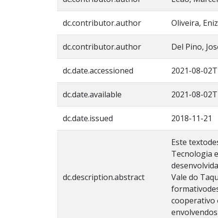
dc.contributor.author
Oliveira, Eni
dc.contributor.author
Del Pino, Jo
dc.date.accessioned
2021-08-02T
dc.date.available
2021-08-02T
dc.date.issued
2018-11-21
Este textode
Tecnologia e
desenvolvida
dc.description.abstract
Vale do Taqu
formativodes
cooperativo 
envolvendosi