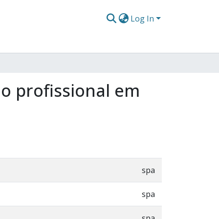
Log In
o profissional em
spa
spa
spa