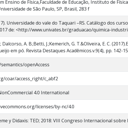
 Ensino de Física,Faculdade de Educação, Instituto de Física,
niversidade de São Paulo, SP, Brasil, 283 f
7). Universidade do vale do Taquari –RS. Catálogo dos cur
2017 de: <http://www.univates.br/graduacao/quimica-industri
.; Dalcorso, A. B.;Betti, J.;Kemerich, G. T.&Oliveira, E. C. (20
ueijo em pó. Revista Destaques Acadêmicos.v.9(4), pp. 142-15
o/semantics/openAccess
org/coar/access_right/c_abf2
NonCommercial 4.0 International
tivecommons.org/licenses/by-nc/4.0
eme y Didaxis: TED; 2018: VIII Congreso Internacional sobr