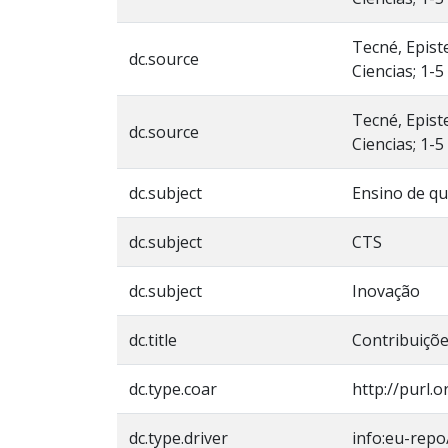
Tecné, Epist
dc.source
Ciencias; 1-5
Tecné, Epist
dc.source
Ciencias; 1-5
dc.subject
Ensino de qu
dc.subject
CTS
dc.subject
Inovação
dc.title
Contribuiçõe
dc.type.coar
http://purl.
dc.type.driver
info:eu-repo