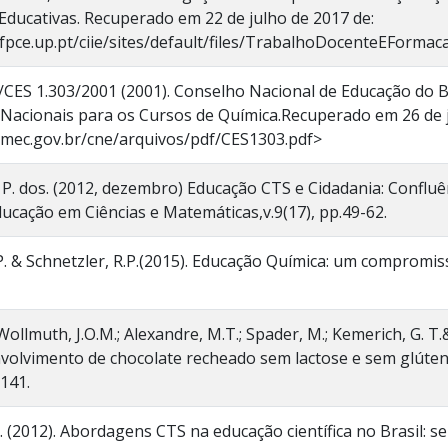
Educativas. Recuperado em 22 de julho de 2017 de:
fpce.up.pt/ciie/sites/default/files/TrabalhoDocenteEFormac
CES 1.303/2001 (2001). Conselho Nacional de Educação do Br
 Nacionais para os Cursos de Química.Recuperado em 26 de j
l.mec.gov.br/cne/arquivos/pdf/CES1303.pdf>
. P. dos. (2012, dezembro) Educação CTS e Cidadania: Conflu
ducação em Ciências e Matemáticas,v.9(17), pp.49-62.
. & Schnetzler, R.P.(2015). Educação Química: um compromisso
ollmuth, J.O.M.; Alexandre, M.T.; Spader, M.; Kemerich, G. T.& 
volvimento de chocolate recheado sem lactose e sem glúten.
-141.
B. (2012). Abordagens CTS na educação científica no Brasil: s