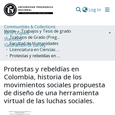
(curren
Log In
Communities & Collections
Home
Trabajos y Tesis de grado
All of DSpace
Trabajos de Grado (Pregrado)
Statistics
Facultad de Humanidades
Satisfaction of survey
Licenciatura en Ciencias Sociales
Protestas y rebeldías en Colombia, historia de los movimientos sociales propuesta de diseño de una herramienta virtual de las luchas sociales.
Protestas y rebeldías en
Colombia, historia de los
movimientos sociales propuesta
de diseño de una herramienta
virtual de las luchas sociales.