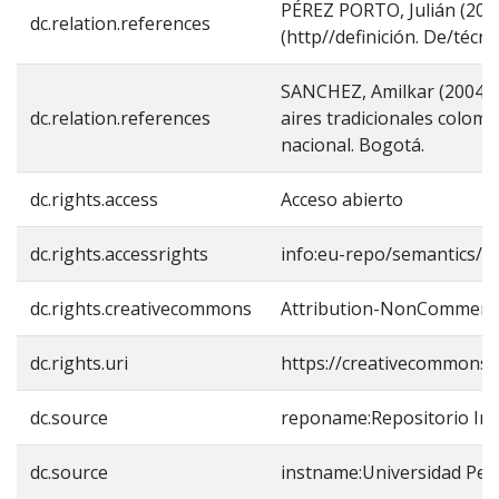
PÉREZ PORTO, Julián (2008)
dc.relation.references
(http//definición. De/técnic
SANCHEZ, Amilkar (2004) “m
dc.relation.references
aires tradicionales colom
nacional. Bogotá.
dc.rights.access
Acceso abierto
dc.rights.accessrights
info:eu-repo/semantics/o
dc.rights.creativecommons
Attribution-NonCommercia
dc.rights.uri
https://creativecommons.o
dc.source
reponame:Repositorio Inst
dc.source
instname:Universidad Ped