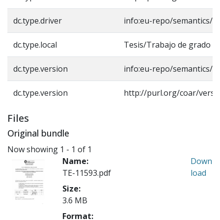
dc.type.driver
info:eu-repo/semantics/b
dc.type.local
Tesis/Trabajo de grado -
dc.type.version
info:eu-repo/semantics/a
dc.type.version
http://purl.org/coar/vers
Files
Original bundle
Now showing
1 - 1 of 1
Name:
Down
TE-11593.pdf
load
Size:
3.6 MB
Format: