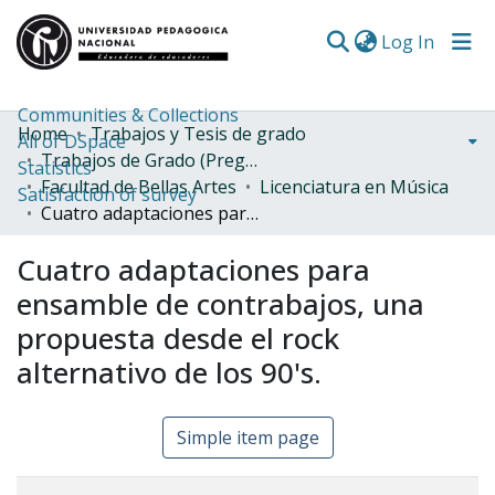
(curren
Log In
Communities & Collections
Home
Trabajos y Tesis de grado
All of DSpace
Trabajos de Grado (Pregrado)
Statistics
Facultad de Bellas Artes
Licenciatura en Música
Satisfaction of survey
Cuatro adaptaciones para ensamble de contrabajos, una propuesta desde el rock alternativo de los 90's.
Cuatro adaptaciones para
ensamble de contrabajos, una
propuesta desde el rock
alternativo de los 90's.
Simple item page