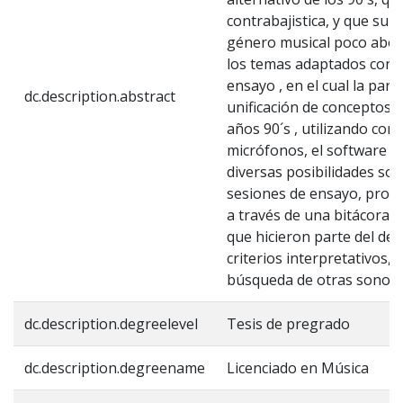
contrabajistica, y que sum
género musical poco abor
los temas adaptados con el
ensayo , en el cual la part
dc.description.abstract
unificación de conceptos t
años 90´s , utilizando co
micrófonos, el software 
diversas posibilidades so
sesiones de ensayo, propue
a través de una bitácora,
que hicieron parte del des
criterios interpretativos, 
búsqueda de otras sonori
dc.description.degreelevel
Tesis de pregrado
dc.description.degreename
Licenciado en Música