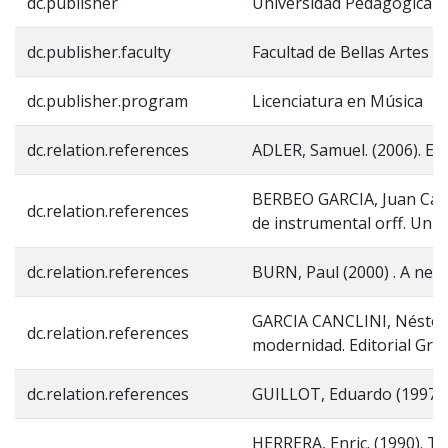
dc.publisher
Universidad Pedagógica N
dc.publisher.faculty
Facultad de Bellas Artes
dc.publisher.program
Licenciatura en Música
dc.relation.references
ADLER, Samuel. (2006). El 
BERBEO GARCIA, Juan Carl
dc.relation.references
de instrumental orff. Uni
dc.relation.references
BURN, Paul (2000) . A new 
GARCIA CANCLINI, Néstor. (
dc.relation.references
modernidad. Editorial Grija
dc.relation.references
GUILLOT, Eduardo (1997) Hi
HERRERA, Enric. (1990). T