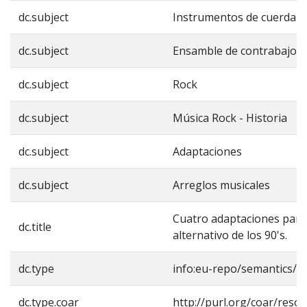
dc.subject
Instrumentos de cuerda -
dc.subject
Ensamble de contrabajos
dc.subject
Rock
dc.subject
Música Rock - Historia
dc.subject
Adaptaciones
dc.subject
Arreglos musicales
Cuatro adaptaciones para
dc.title
alternativo de los 90's.
dc.type
info:eu-repo/semantics/b
dc.type.coar
http://purl.org/coar/reso