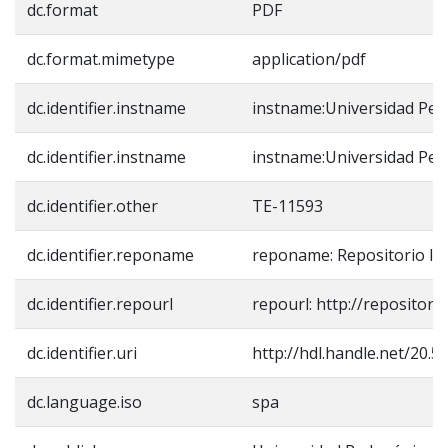
dc.format
PDF
dc.format.mimetype
application/pdf
dc.identifier.instname
instname:Universidad Ped
dc.identifier.instname
instname:Universidad Ped
dc.identifier.other
TE-11593
dc.identifier.reponame
reponame: Repositorio In
dc.identifier.repourl
repourl: http://repositori
dc.identifier.uri
http://hdl.handle.net/20.
dc.language.iso
spa