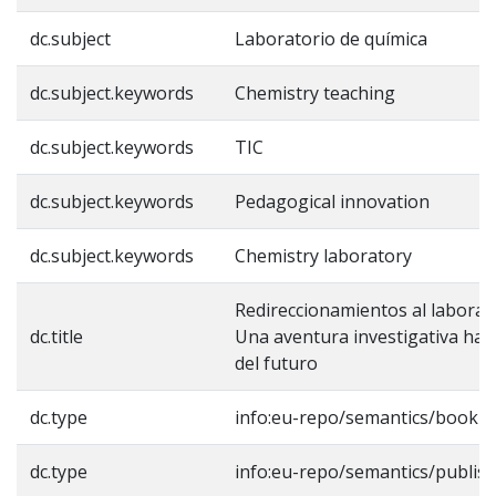
dc.subject
Laboratorio de química
dc.subject.keywords
Chemistry teaching
dc.subject.keywords
TIC
dc.subject.keywords
Pedagogical innovation
dc.subject.keywords
Chemistry laboratory
Redireccionamientos al laborat
dc.title
Una aventura investigativa haci
del futuro
dc.type
info:eu-repo/semantics/book
dc.type
info:eu-repo/semantics/publis