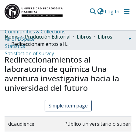
(curren
Log In
Communities & Collections
Home
Producción Editorial
Libros
Libros
All of DSpace
Redireccionamientos al laboratorio de química Una aventura investigativa hacia la universidad del futuro
Statistics
Satisfaction of survey
Redireccionamientos al
laboratorio de química Una
aventura investigativa hacia la
universidad del futuro
Simple item page
dc.audience
Público universitario o superio