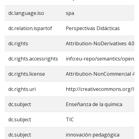
dc.language.iso
spa
dc.relation.ispartof
Perspectivas Didácticas
dc.rights
Attribution-NoDerivatives 4.0 I
dc.rights.accessrights
info:eu-repo/semantics/openA
dc.rights.license
Attribution-NonCommercial 4.0 
dc.rights.uri
http://creativecommons.org/lic
dc.subject
Enseñanza de la química
dc.subject
TIC
dc.subject
innovación pedagógica