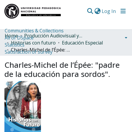
(curren
Log In
Communities & Collections
Home
Producción Audiovisual y Radial
All of DSpace
Historias con futuro
Educación Especial
Statistics
Charles-Michel de l’Épée: "padre de la educación para sordos".
Satisfaction of survey
Charles-Michel de l’Épée: "padre
de la educación para sordos".