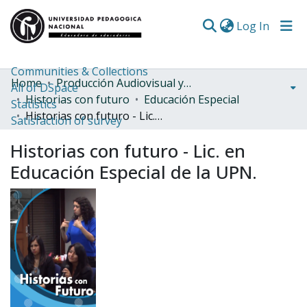
(curren
Log In
Communities & Collections
Home
Producción Audiovisual y Radial
All of DSpace
Historias con futuro
Educación Especial
Statistics
Historias con futuro - Lic. en Educación Especial de la UPN.
Satisfaction of survey
Historias con futuro - Lic. en
Educación Especial de la UPN.