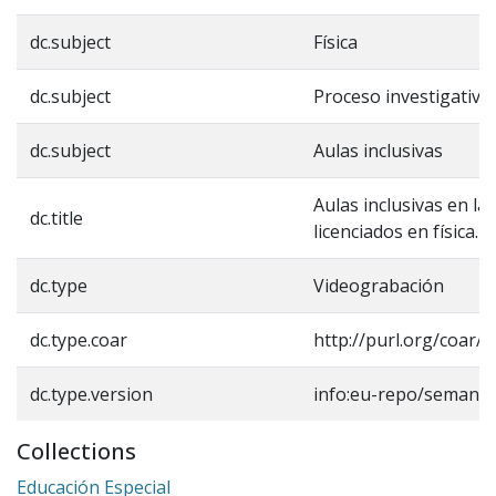
dc.subject
Física
dc.subject
Proceso investigativo
dc.subject
Aulas inclusivas
Aulas inclusivas en la
dc.title
licenciados en física.
dc.type
Videograbación
dc.type.coar
http://purl.org/coar/
dc.type.version
info:eu-repo/semanti
Collections
Educación Especial