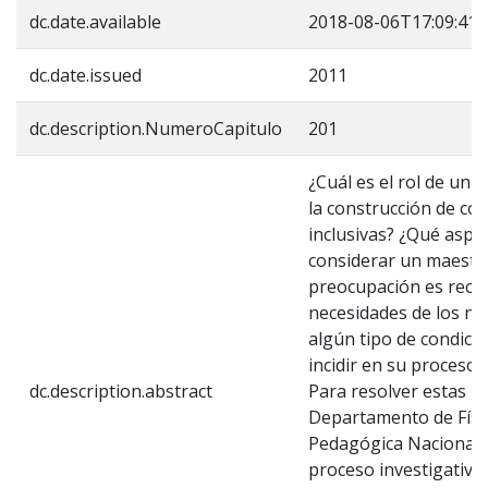
dc.date.available
2018-08-06T17:09:41Z
dc.date.issued
2011
dc.description.NumeroCapitulo
201
¿Cuál es el rol de un 
la construcción de co
inclusivas? ¿Qué asp
considerar un maestr
preocupación es reco
necesidades de los nin
algún tipo de condicio
incidir en su proceso 
dc.description.abstract
Para resolver estas p
Departamento de Físi
Pedagógica Nacional
proceso investigativo