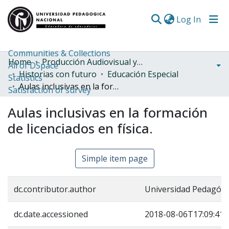
(curren
Log In
Communities & Collections
Home
Producción Audiovisual y Radial
All of DSpace
Historias con futuro
Educación Especial
Statistics
Aulas inclusivas en la formación de licenciados en física.
Satisfaction of survey
Aulas inclusivas en la formación
de licenciados en física.
Simple item page
dc.contributor.author
Universidad Pedagógi
dc.date.accessioned
2018-08-06T17:09:41Z