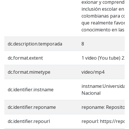
exionar y comprender 
inclusión escolar en l
colombianas para con
que realmente favorezc
conocimiento en las au
dc.description.temporada
8
dc.format.extent
1 video (You tube) 23:
dc.format.mimetype
video/mp4
instname:Universidad
dc.identifier.instname
Nacional
dc.identifier.reponame
reponame: Repositori
dc.identifier.repourl
repourl: https://repos