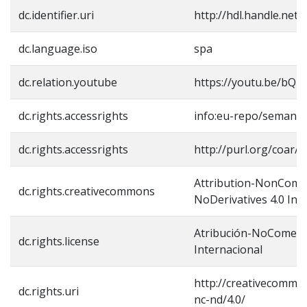
dc.identifier.uri
http://hdl.handle.net
dc.language.iso
spa
dc.relation.youtube
https://youtu.be/bQ
dc.rights.accessrights
info:eu-repo/semanti
dc.rights.accessrights
http://purl.org/coar/a
Attribution-NonComm
dc.rights.creativecommons
NoDerivatives 4.0 Int
Atribución-NoComerci
dc.rights.license
Internacional
http://creativecommon
dc.rights.uri
nc-nd/4.0/