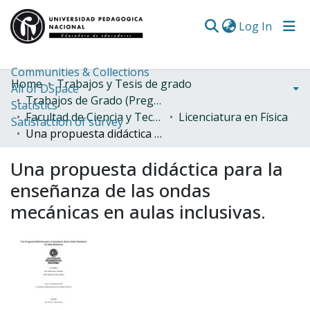
(curren
Log In
Communities & Collections
Home
Trabajos y Tesis de grado
All of DSpace
Trabajos de Grado (Pregrado)
Statistics
Facultad de Ciencia y Tecnología
Licenciatura en Física
Satisfaction of survey
Una propuesta didáctica para la enseñanza de las ondas mecánicas en aulas inclusivas.
Una propuesta didáctica para la
enseñanza de las ondas
mecánicas en aulas inclusivas.