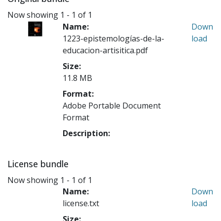
Now showing
1 - 1 of 1
Name:
Down
1223-epistemologías-de-la-
load
educacion-artisitica.pdf
Size:
11.8 MB
Format:
Adobe Portable Document
Format
Description:
License bundle
Now showing
1 - 1 of 1
Name:
Down
license.txt
load
Size: