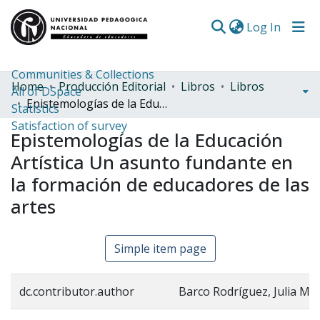
(curren
Log In
Communities & Collections
Home
Producción Editorial
Libros
Libros
All of DSpace
Epistemologías de la Educación Artística Un asunto fundante en la formación de educadores de las artes
Statistics
Satisfaction of survey
Epistemologías de la Educación
Artística Un asunto fundante en
la formación de educadores de las
artes
Simple item page
dc.contributor.author
Barco Rodríguez, Julia Ma