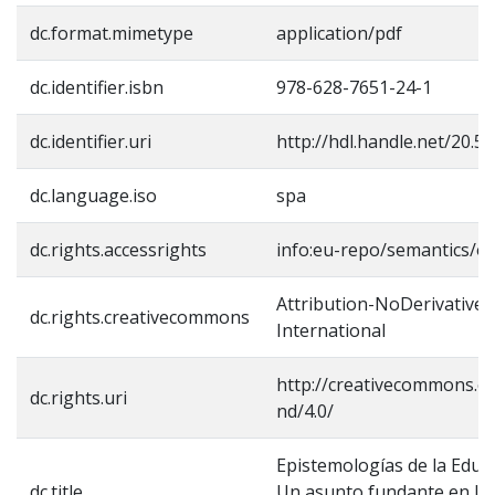
dc.format.mimetype
application/pdf
dc.identifier.isbn
978-628-7651-24-1
dc.identifier.uri
http://hdl.handle.net/20.
dc.language.iso
spa
dc.rights.accessrights
info:eu-repo/semantics/o
Attribution-NoDerivatives
dc.rights.creativecommons
International
http://creativecommons.or
dc.rights.uri
nd/4.0/
Epistemologías de la Educa
dc.title
Un asunto fundante en la