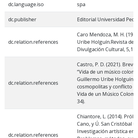
dc.language.iso
spa
dc.publisher
Editorial Universidad Ped
Caro Mendoza, M. H. (1970
dc.relation.references
Uribe Holguín.Revista de l
Divulgación Cultural, 5,11
Castro, P. D. (2021). Breve
“Vida de un músico colomb
Guillermo Uribe Holguín:
dc.relation.references
cosmopolitas y conflicto bi
Vida de un Músico Colombi
34).
Chiantore, L. (2014). Pról
Cano, y Ú. San Cristóbal O
Investigación artística en 
dc.relation.references