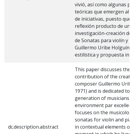
vivió, así como algunas pe
teóricas que emergen al a
de iniciativas, puesto que 
reflexión producto de un 
investigación-creación de
de Sonatas para violín y p
Guillermo Uribe Holguín: 
estilística y propuesta inte
This paper discusses the 
contribution of the creati
composer Guillermo Uribe
1971) and is dedicated to 
generation of musicians an
environment par excellenc
focuses on the musicologic
sonatas for violin and pia
dc.description.abstract
in contextual elements of t
moment in which he lived,