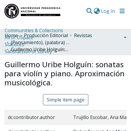
(curren
Log In
Communities & Collections
Home
Producción Editorial
Revistas
All of DSpace
(Pensamiento), (palabra) y obra
Statistics
Guillermo Uribe Holguín: sonatas para violín y piano. Aproximación musicológica.
Satisfaction of survey
Guillermo Uribe Holguín: sonatas
para violín y piano. Aproximación
musicológica.
Simple item page
dc.contributor.author
Trujillo Escobar, Ana Marí