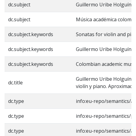
dc.subject
Guillermo Uribe Holguín
dc.subject
Música académica colomb
dc.subject.keywords
Sonatas for violin and pia
dc.subject.keywords
Guillermo Uribe Holguín
dc.subject.keywords
Colombian academic musi
Guillermo Uribe Holguín: 
dc.title
violín y piano. Aproximaci
dc.type
info:eu-repo/semantics/art
dc.type
info:eu-repo/semantics/p
dc.type
info:eu-repo/semantics/art