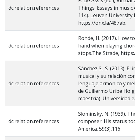
P. De Assis (Ed.), Virtual 
dc.relation.references
Things: Essays in music on
114). Leuven University Pr
https://onx.la/487ab.
Rohde, H. (2017). How to ba
dc.relation.references
hand when playing chords
stops.The Strade, https://
Sánchez S., S. (2013). El i
musical y su relación con l
dc.relation.references
lenguaje armónico y melód
de Guillermo Uribe Holguín
maestría). Universidad eafi
Slominsky, N. (1939). The
dc.relation.references
composer: His status toda
América. 59(3),116