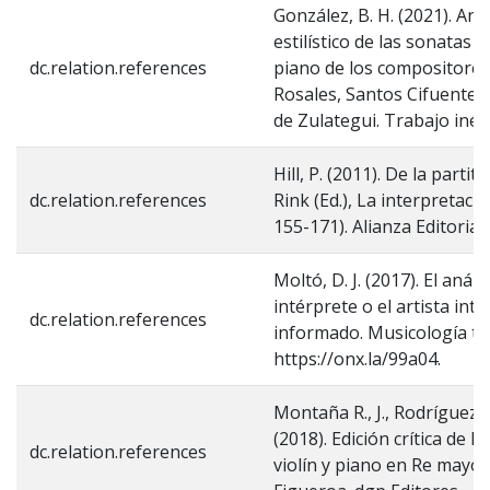
González, B. H. (2021). Aná
estilístico de las sonatas p
dc.relation.references
piano de los compositores
Rosales, Santos Cifuentes 
de Zulategui. Trabajo inédi
Hill, P. (2011). De la partit
dc.relation.references
Rink (Ed.), La interpretaci
155-171). Alianza Editorial.
Moltó, D. J. (2017). El anális
intérprete o el artista int
dc.relation.references
informado. Musicología tic’
https://onx.la/99a04.
Montaña R., J., Rodríguez V.
(2018). Edición crítica de l
dc.relation.references
violín y piano en Re mayor