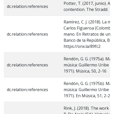
Potter, T. (2017, junio). A 
dc.relation.references
contention. The Stradd.
Ramírez, C. J. (2018). La mú
Carlos Figueroa (Colombi
dc.relation.references
mano. En Retratos de un c
Banco de la República, Bibl
https://onx.la/89fc2
Rendón, G. G. (1975a). Mae
dc.relation.references
música: Guillermo Uribe H
1971). Música, 50, 2-16
Rendón, G. G. (1975b). Mae
dc.relation.references
música: Guillermo Uribe H
1971). En Música, 51, 2-21.
Rink, J. (2018). The work o