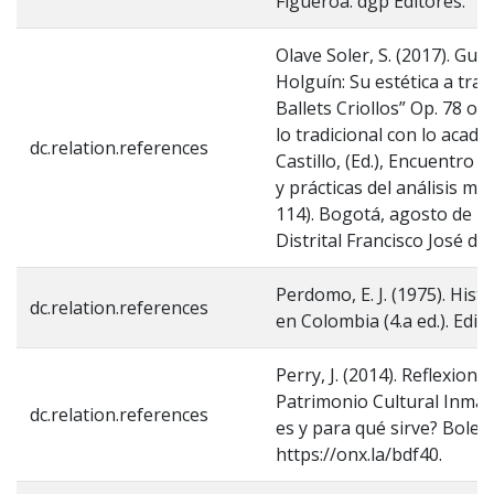
Figueroa. dgp Editores.
Olave Soler, S. (2017). Gui
Holguín: Su estética a trav
Ballets Criollos” Op. 78 o
lo tradicional con lo acadé
dc.relation.references
Castillo, (Ed.), Encuentro 
y prácticas del análisis mus
114). Bogotá, agosto de 2
Distrital Francisco José de
Perdomo, E. J. (1975). Hist
dc.relation.references
en Colombia (4.a ed.). Edito
Perry, J. (2014). Reflexione
Patrimonio Cultural Inmate
dc.relation.references
es y para qué sirve? Boletí
https://onx.la/bdf40.