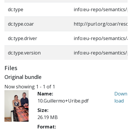
dc.type
info:eu-repo/semantics/p
dc.type.coar
http://purl.org/coar/reso
dc.type.driver
info:eu-repo/semantics/art
dc.type.version
info:eu-repo/semantics/p
Files
Original bundle
Now showing
1 - 1 of 1
Name:
Down
10.Guillermo+Uribe.pdf
load
Size:
26.19 MB
Format: