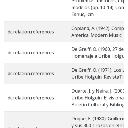
Problemas, métodos, exper
modelos (pp. 10-14). Cona
Esnuc, Icm.
Copland, A. (1942). Compo
dc.relation.references
America. Modern Music, 18(
De Greiff, O. (1960, 27 de 
dc.relation.references
Homenaje a Uribe Holguín.
De Greiff, O. (1971). Los ú
dc.relation.references
Uribe Holguín. RevistaTint
Duarte, J. y Neira, J. (2000)
dc.relation.references
Uribe Holguín: El visionar
Boletín Cultural y Bibliográ
Duque, E. (1980). Guillerm
y sus 300 Trozos en el se