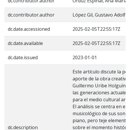
dc.contributor.author
Orduz Espinal, Ana María
dc.contributor.author
López Gil, Gustavo Adolfo
dc.date.accessioned
2025-02-05T22:55:17Z
dc.date.available
2025-02-05T22:55:17Z
dc.date.issued
2023-01-01
Este artículo discute la per
aporte de la obra creativa
Guillermo Uribe Holguín (
las generaciones actuales
para el medio cultural artí
El análisis se centra en el 
musicológico de sus sonata
piano, pero teje elemento
dc.description
sobre el momento históric