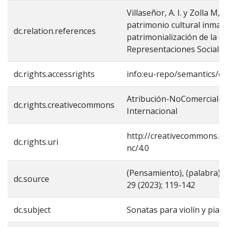
Villaseñor, A. I. y Zolla M, E
patrimonio cultural inmater
dc.relation.references
patrimonialización de la cu
Representaciones Sociales,
dc.rights.accessrights
info:eu-repo/semantics/o
Atribución-NoComercial-S
dc.rights.creativecommons
Internacional
http://creativecommons.or
dc.rights.uri
nc/4.0
(Pensamiento), (palabra)…
dc.source
29 (2023); 119-142
dc.subject
Sonatas para violín y pian