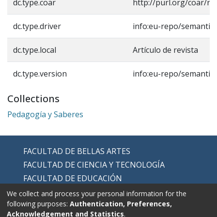
dc.type.coar
http://purl.org/coar/r
dc.type.driver
info:eu-repo/semantics
dc.type.local
Artículo de revista
dc.type.version
info:eu-repo/semantic
Collections
Pedagogía y Saberes
FACULTAD DE BELLAS ARTES
FACULTAD DE CIENCIA Y TECNOLOGÍA
FACULTAD DE EDUCACIÓN
FACULTAD DE EDUCACIÓN FÍSICA
We collect and process your personal information for the
following purposes:
Authentication, Preferences,
FACULTAD DE HUMANIDADES
Acknowledgement and Statistics
.