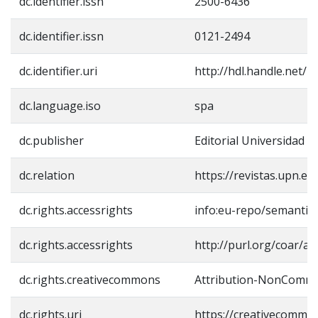
dc.identifier.issn
2500-6436
dc.identifier.issn
0121-2494
dc.identifier.uri
http://hdl.handle.net/
dc.language.iso
spa
dc.publisher
Editorial Universidad 
dc.relation
https://revistas.upn.ed
dc.rights.accessrights
info:eu-repo/semantic
dc.rights.accessrights
http://purl.org/coar/ac
dc.rights.creativecommons
Attribution-NonCommerc
dc.rights.uri
https://creativecommon