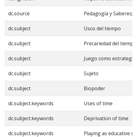
dc.source
Pedagogía y Saberes; Nú
dc.subject
Usos del tiempo
dc.subject
Precariedad del tiempo
dc.subject
Juego como estrategia 
dc.subject
Sujeto
dc.subject
Biopoder
dc.subject.keywords
Uses of time
dc.subject.keywords
Deprivation of time
dc.subject.keywords
Playing as educative st