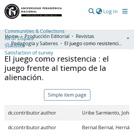
(curren
Log In
Communities & Collections
Home
Producción Editorial
Revistas
All of DSpace
Pedagogía y Saberes
El juego como resistencia : el juego frente al tiempo de la alienación.
Statistics
Satisfaction of survey
El juego como resistencia : el
juego frente al tiempo de la
alienación.
Simple item page
dc.contributor.author
Uribe Sarmiento, John 
dc.contributor.author
Bernal Bernal, Hernán 