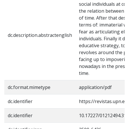
social individuals at co
the relation between t
of time. After that des
terms of: immaterial wo
fear as articulating ele
dc.description.abstractenglish
individuals. Finally it 
educative strategy, to 
revolves around the pot
facing up to impoveris
nowadays in the presen
time.
dc.format.mimetype
application/pdf
dc.identifier
https://revistas.upn.ed
dc.identifier
10.17227/01212494.31p