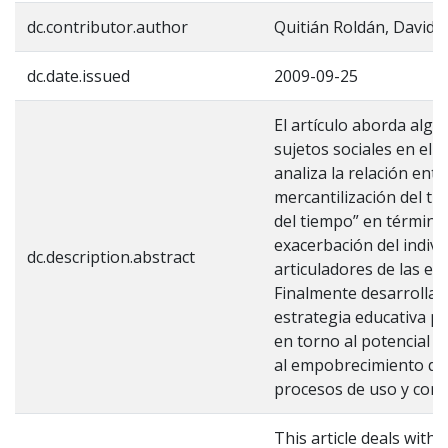
dc.contributor.author
Quitián Roldán, David
dc.date.issued
2009-09-25
El artículo aborda algu
sujetos sociales en el
analiza la relación entr
mercantilización del ti
del tiempo” en términos
exacerbación del indiv
dc.description.abstract
articuladores de las exp
Finalmente desarrolla
estrategia educativa pa
en torno al potencial de
al empobrecimiento de 
procesos de uso y conc
This article deals with