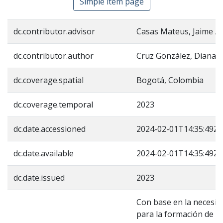
Simple item page
dc.contributor.advisor
Casas Mateus, Jaime A
dc.contributor.author
Cruz González, Diana C
dc.coverage.spatial
Bogotá, Colombia
dc.coverage.temporal
2023
dc.date.accessioned
2024-02-01T14:35:49Z
dc.date.available
2024-02-01T14:35:49Z
dc.date.issued
2023
Con base en la necesida
para la formación de do