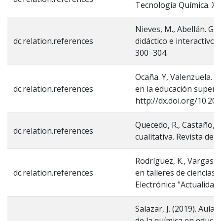
Tecnología Química. XXV
Nieves, M., Abellán. G.
dc.relation.references
didáctico e interactivo
300−304.
Ocaña. Y, Valenzuela. L, 
dc.relation.references
en la educación superior
http://dx.doi.org/10.2
Quecedo, R., Castaño, C
dc.relation.references
cualitativa. Revista de P
Rodríguez, K., Vargas, 
dc.relation.references
en talleres de ciencias:
Electrónica "Actualidade
Salazar, J. (2019). Aul
de la química en educac