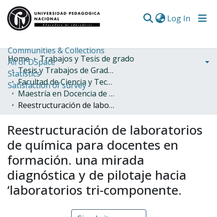
(curren
Log In
Communities & Collections
Home
Trabajos y Tesis de grado
All of DSpace
Tesis y Trabajos de Grado (Posgrado)
Statistics
Facultad de Ciencia y Tecnología
Satisfaction of survey
Maestría en Docencia de la Química
Reestructuración de laboratorios de química para docentes en formación. una mirada diagnóstica y de pilotaje hacia ‘laboratorios tri-componente.
Reestructuración de laboratorios
de química para docentes en
formación. una mirada
diagnóstica y de pilotaje hacia
‘laboratorios tri-componente.