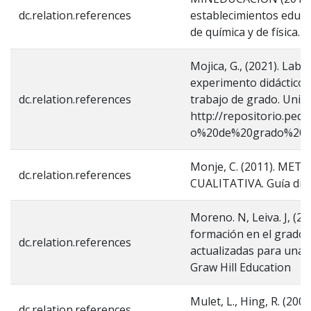
dc.relation.references
establecimientos educa
de química y de física.
Mojica, G., (2021). Labo
experimento didáctico ha
dc.relation.references
trabajo de grado. Univ
http://repositorio.ped
o%20de%20grado%20Gm
Monje, C. (2011). ME
dc.relation.references
CUALITATIVA. Guía didá
Moreno. N, Leiva. J, (2
formación en el grado de
dc.relation.references
actualizadas para una n
Graw Hill Education
Mulet, L., Hing, R. (2008
dc.relation.references