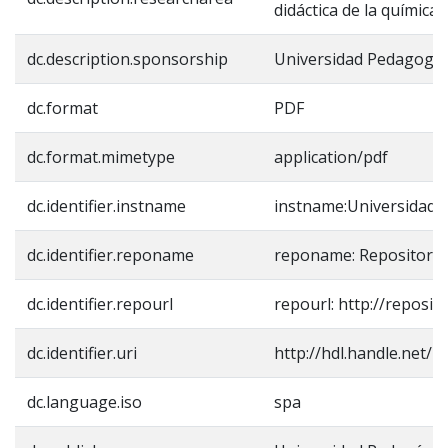
didáctica de la química
dc.description.sponsorship
Universidad Pedagogic
dc.format
PDF
dc.format.mimetype
application/pdf
dc.identifier.instname
instname:Universidad 
dc.identifier.reponame
reponame: Repositorio
dc.identifier.repourl
repourl: http://reposit
dc.identifier.uri
http://hdl.handle.net/
dc.language.iso
spa