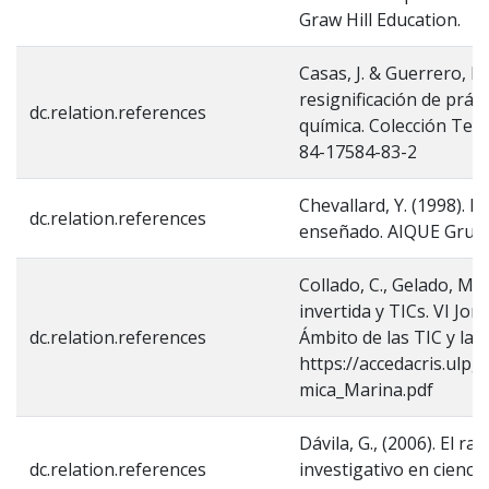
Graw Hill Education.
Casas, J. & Guerrero, L
resignificación de prá
dc.relation.references
química. Colección Tex
84-17584-83-2
Chevallard, Y. (1998). L
dc.relation.references
enseñado. AIQUE Grupo
Collado, C., Gelado, M.
invertida y TICs. VI Jo
dc.relation.references
Ámbito de las TIC y la
https://accedacris.ulp
mica_Marina.pdf
Dávila, G., (2006). El 
dc.relation.references
investigativo en cienci