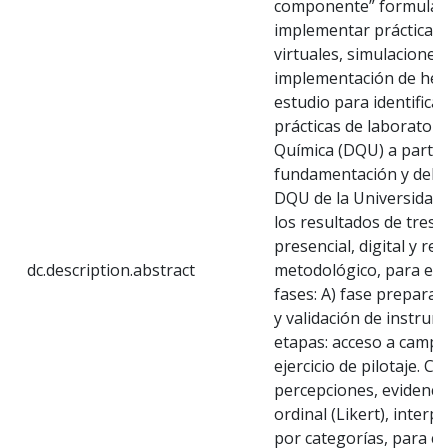
componente” formulada
implementar prácticas 
virtuales, simulaciones
implementación de herr
estudio para identifica
prácticas de laborator
Química (DQU) a partir
fundamentación y del ci
DQU de la Universidad
los resultados de tres e
presencial, digital y re
dc.description.abstract
metodológico, para el d
fases: A) fase preparat
y validación de instrum
etapas: acceso a campo,
ejercicio de pilotaje. C)
percepciones, evidenci
ordinal (Likert), inter
por categorías, para c