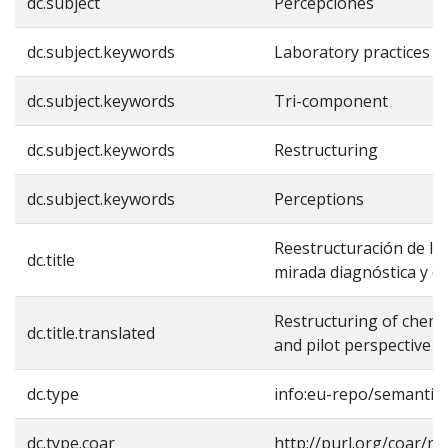
dc.subject
Percepciones
dc.subject.keywords
Laboratory practices
dc.subject.keywords
Tri-component
dc.subject.keywords
Restructuring
dc.subject.keywords
Perceptions
Reestructuración de la
dc.title
mirada diagnóstica y de
Restructuring of chemis
dc.title.translated
and pilot perspective 
dc.type
info:eu-repo/semantic
dc.type.coar
http://purl.org/coar/r