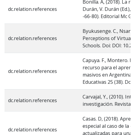
Bonilla. A, (2018). La r
dc.relation.references
Durán, V. Durán (Ed.), 
-66-80). Editorial Mc Gr
Byukusenge. C., Nsanga
dc.relation.references
Perceptions of Virtual 
Schools. Doi: DOI: 10.26
Capuya. F., Montero. E.
recurso para el aprendi
dc.relation.references
masivos en Argentina d
Educativas 25 (38). Doi:
Carvajal, Y., (2010). In
dc.relation.references
investigación. Revista 
Casas. D, (2018). Apren
especial al caso de la 
dc.relation.references
actualizadas para una n