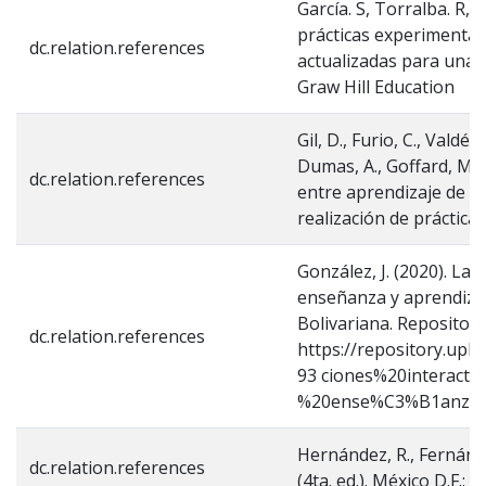
García. S, Torralba. R, 
prácticas experimentale
dc.relation.references
actualizadas para una n
Graw Hill Education
Gil, D., Furio, C., Valdés,
Dumas, A., Goffard, M.,
dc.relation.references
entre aprendizaje de c
realización de práctica
González, J. (2020). La
enseñanza y aprendizaje
Bolivariana. Repositori
dc.relation.references
https://repository.up
93 ciones%20interac
%20ense%C3%B1anza%2
Hernández, R., Fernánde
dc.relation.references
(4ta. ed.). México D.F.: 