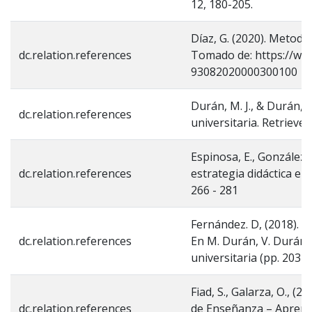
12, 180-205.
Díaz, G. (2020). Metodol
dc.relation.references
Tomado de: https://www.
93082020000300100
Durán, M. J., & Durán, V
dc.relation.references
universitaria. Retriev
Espinosa, E., González, 
dc.relation.references
estrategia didáctica en 
266 - 281
Fernández. D, (2018). 
dc.relation.references
En M. Durán, V. Durán (
universitaria (pp. 203-2
Fiad, S., Galarza, O., (
dc.relation.references
de Enseñanza – Aprendiz