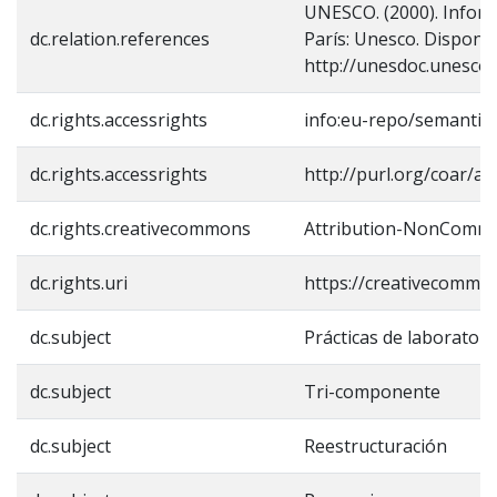
UNESCO. (2000). Inform
dc.relation.references
París: Unesco. Disponib
http://unesdoc.unesco
dc.rights.accessrights
info:eu-repo/semantic
dc.rights.accessrights
http://purl.org/coar/ac
dc.rights.creativecommons
Attribution-NonCommer
dc.rights.uri
https://creativecommon
dc.subject
Prácticas de laboratori
dc.subject
Tri-componente
dc.subject
Reestructuración