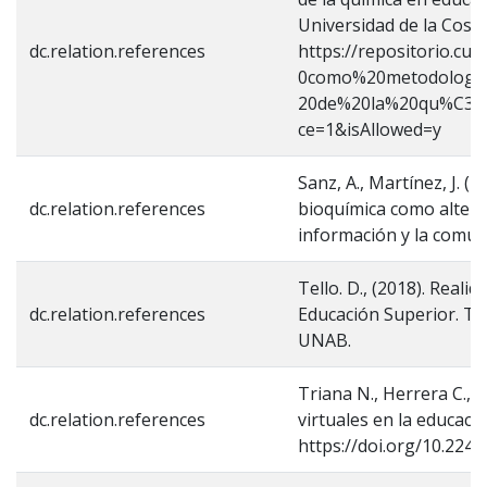
Universidad de la Cost
dc.relation.references
https://repositorio.cu
0como%20metodolog%
20de%20la%20qu%C3%
ce=1&isAllowed=y
Sanz, A., Martínez, J. (
dc.relation.references
bioquímica como alterna
información y la comuni
Tello. D., (2018). Real
dc.relation.references
Educación Superior. T
UNAB.
Triana N., Herrera C., 
dc.relation.references
virtuales en la educac
https://doi.org/10.224