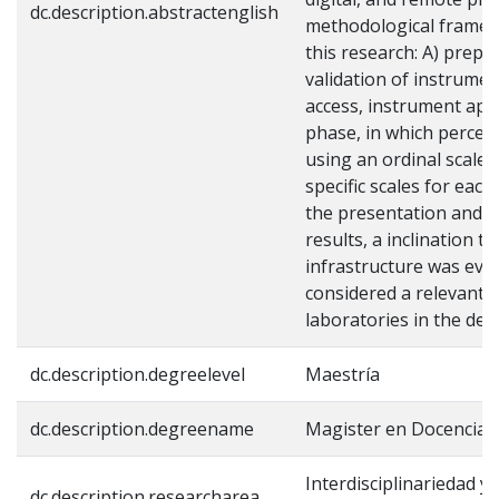
dc.description.abstractenglish
methodological framew
this research: A) prepa
validation of instrumen
access, instrument appl
phase, in which percept
using an ordinal scale 
specific scales for eac
the presentation and d
results, a inclination 
infrastructure was evid
considered a relevant 
laboratories in the de
dc.description.degreelevel
Maestría
dc.description.degreename
Magister en Docencia d
Interdisciplinariedad y
dc.description.researcharea