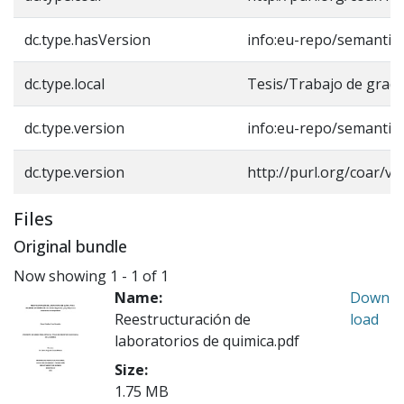
dc.type.hasVersion
info:eu-repo/semantic
dc.type.local
Tesis/Trabajo de grado
dc.type.version
info:eu-repo/semantic
dc.type.version
http://purl.org/coar/v
Files
Original bundle
Now showing
1 - 1 of 1
Name:
Down
Reestructuración de
load
laboratorios de quimica.pdf
Size:
1.75 MB