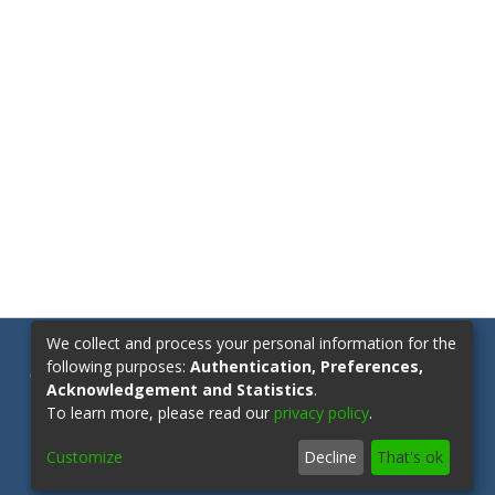
We collect and process your personal information for the
following purposes:
Authentication, Preferences,
Contáctanos:
repositorio@upn.edu.co
Acknowledgement and Statistics
.
To learn more, please read our
privacy policy
.
Customize
Decline
That's ok