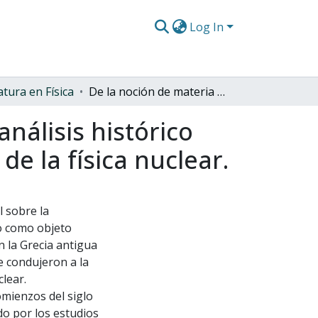
Log In
atura en Física
De la noción de materia al modelo nuclear : un análisis histórico desde el atomismo clásico hasta el surgimiento de la física nuclear.
nálisis histórico
e la física nuclear.
l sobre la
o como objeto
n la Grecia antigua
 condujeron a la
lear.
omienzos del siglo
o por los estudios