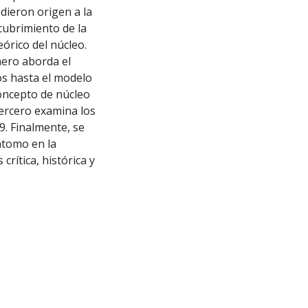
dieron origen a la
scubrimiento de la
eórico del núcleo.
mero aborda el
os hasta el modelo
oncepto de núcleo
tercero examina los
9. Finalmente, se
átomo en la
ítica, histórica y