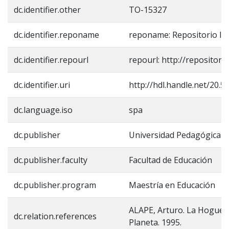
dc.identifier.other
TO-15327
dc.identifier.reponame
reponame: Repositorio In
dc.identifier.repourl
repourl: http://repositori
dc.identifier.uri
http://hdl.handle.net/20.
dc.language.iso
spa
dc.publisher
Universidad Pedagógica N
dc.publisher.faculty
Facultad de Educación
dc.publisher.program
Maestría en Educación
ALAPE, Arturo. La Hoguera
dc.relation.references
Planeta. 1995.