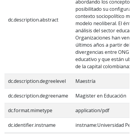
abordando los conceptos 
posibilitado su configura
contexto sociopolítico mar
dc.description.abstract
modelo neoliberal. El énfas
análisis del sector educati
Organizaciones han veni
últimos años a partir del 
divergencias entre ONG cu
educativo y que están ubic
de la capital colombiana: C
dc.description.degreelevel
Maestría
dc.description.degreename
Magister en Educación
dc.format.mimetype
application/pdf
dc.identifier.instname
instname:Universidad Ped