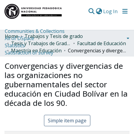
(curren
Log In
Communities & Collections
Home
Trabajos y Tesis de grado
All of DSpace
Tesis y Trabajos de Grado (Posgrado)
Facultad de Educación
Statistics
Maestría en Educación
Convergencias y divergencias de las organizaciones no gubernamentales del sector educación en Ciudad Bolívar en la década de los 90.
Satisfaction of survey
Convergencias y divergencias de
las organizaciones no
gubernamentales del sector
educación en Ciudad Bolívar en la
década de los 90.
Simple item page