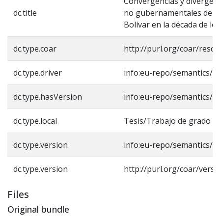
Convergencias y divergenc
dc.title
no gubernamentales del s
Bolívar en la década de los
dc.type.coar
http://purl.org/coar/reso
dc.type.driver
info:eu-repo/semantics/m
dc.type.hasVersion
info:eu-repo/semantics/a
dc.type.local
Tesis/Trabajo de grado -
dc.type.version
info:eu-repo/semantics/a
dc.type.version
http://purl.org/coar/vers
Files
Original bundle