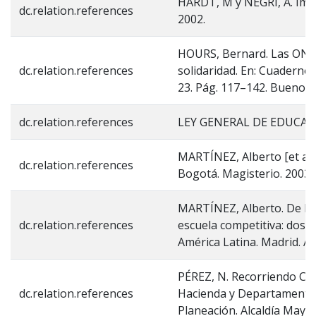
HARDT, M y NEGRI, A. Impe
dc.relation.references
2002.
HOURS, Bernard. Las ONG: 
dc.relation.references
solidaridad. En: Cuaderno
23. Pág. 117–142. Buenos A
dc.relation.references
LEY GENERAL DE EDUCACIÓ
MARTÍNEZ, Alberto [et al.
dc.relation.references
Bogotá. Magisterio. 2003.
MARTÍNEZ, Alberto. De la 
dc.relation.references
escuela competitiva: dos
América Latina. Madrid. A
PÉREZ, N. Recorriendo Ciu
dc.relation.references
Hacienda y Departamento 
Planeación. Alcaldía Mayo