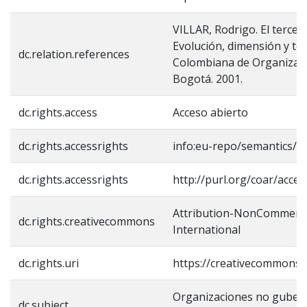
VILLAR, Rodrigo. El tercer
Evolución, dimensión y te
dc.relation.references
Colombiana de Organizac
Bogotá. 2001.
dc.rights.access
Acceso abierto
dc.rights.accessrights
info:eu-repo/semantics/o
dc.rights.accessrights
http://purl.org/coar/acces
Attribution-NonCommercia
dc.rights.creativecommons
International
dc.rights.uri
https://creativecommons.o
Organizaciones no gubern
dc.subject