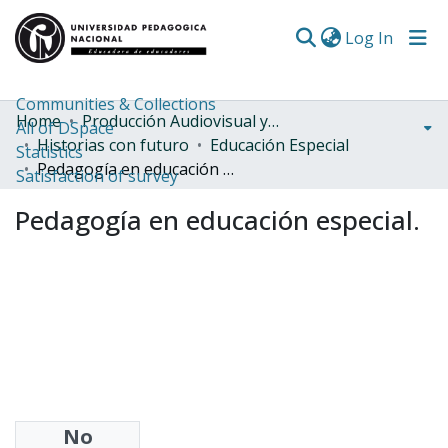
(curren
Log In
Communities & Collections
Home
Producción Audiovisual y Radial
All of DSpace
Historias con futuro
Educación Especial
Statistics
Pedagogía en educación especial.
Satisfaction of survey
Pedagogía en educación especial.
No
Share