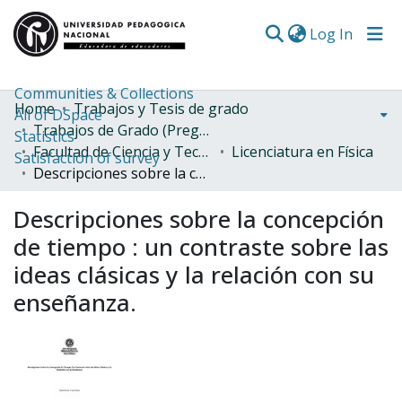
(curren
Log In
Communities & Collections
Home
Trabajos y Tesis de grado
All of DSpace
Trabajos de Grado (Pregrado)
Statistics
Facultad de Ciencia y Tecnología
Licenciatura en Física
Satisfaction of survey
Descripciones sobre la concepción de tiempo : un contraste sobre las ideas clásicas y la relación con su enseñanza.
Descripciones sobre la concepción
de tiempo : un contraste sobre las
ideas clásicas y la relación con su
enseñanza.