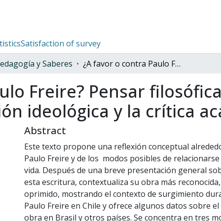
tistics
Satisfaction of survey
edagogía y Saberes
¿A favor o contra Paulo Freire? Pensar filosóficamente un legado, entre la descalificación ideológica y la crítica académica.
ulo Freire? Pensar filosófi
ión ideológica y la crítica a
Abstract
Este texto propone una reflexión conceptual alrededo
Paulo Freire y de los modos posibles de relacionarse
vida. Después de una breve presentación general sob
esta escritura, contextualiza su obra más reconocida
oprimido, mostrando el contexto de surgimiento duran
Paulo Freire en Chile y ofrece algunos datos sobre el
obra en Brasil y otros países. Se concentra en tres m