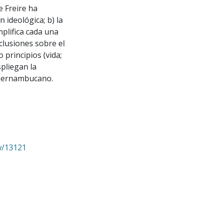
e Freire ha
n ideológica; b) la
mplifica cada una
clusiones sobre el
o principios (vida;
spliegan la
r pernambucano.
ew/13121