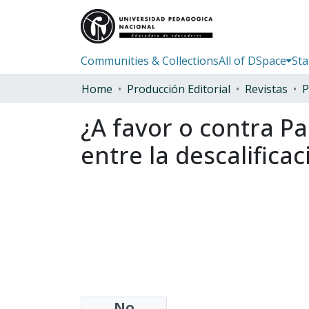
Communities & Collections
All of DSpace
Sta
Home
Producción Editorial
Revistas
P
¿A favor o contra Pa
entre la descalificac
No