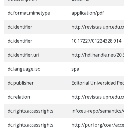
dc.format.mimetype
application/pdf
dc.identifier
http://revistas.upn.edu.co
dc.identifier
10.17227/01224328.914
dc.identifier.uri
http://hdl.handle.net/20.5
dc.language.iso
spa
dc.publisher
Editorial Universidad Ped
dc.relation
http://revistas.upn.edu.c
dc.rights.accessrights
info:eu-repo/semantics/o
dc.rights.accessrights
http://purl.org/coar/acces