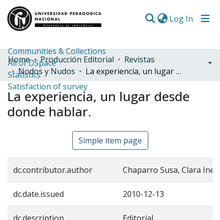
(curren
Log In
Communities & Collections
Home
Producción Editorial
Revistas
All of DSpace
Nodos y Nudos
La experiencia, un lugar desde donde hablar.
Statistics
Satisfaction of survey
La experiencia, un lugar desde
donde hablar.
Simple item page
dc.contributor.author
Chaparro Susa, Clara Ines
dc.date.issued
2010-12-13
dc.description
Editorial