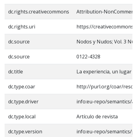
dc.rights.creativecommons
Attribution-NonCommercial
dc.rights.uri
https://creativecommons.o
dc.source
Nodos y Nudos; Vol. 3 Núm. 
dc.source
0122-4328
dc.title
La experiencia, un lugar d
dc.type.coar
http://purl.org/coar/reso
dc.type.driver
info:eu-repo/semantics/art
dc.type.local
Artículo de revista
dc.type.version
info:eu-repo/semantics/p